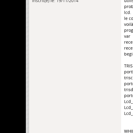
Inscrit(e) le: 19/11/2014
util
prob
lcd.
le c
voil
prog
var
rece
rece
beg
TRIS
port
tris
port
tris
port
Lcd_
Lcd_
Lcd_O
WHIL