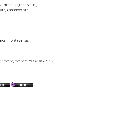
str(receive,receivech);
t(2,3,receivech) ;
 mon montage isis
...
par techno_techno le 19/11/2014 11:33