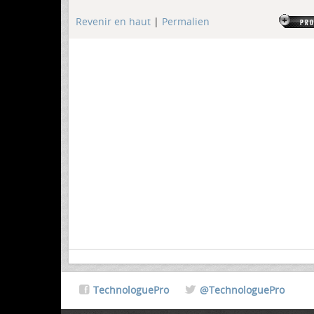
Revenir en haut
|
Permalien
TechnologuePro
@TechnologuePro