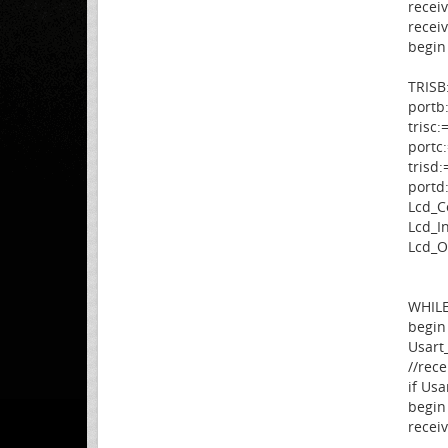
receiv
receiv
begin
TRISB
portb
trisc:
portc:
trisd:
portd
Lcd_Co
Lcd_I
Lcd_Ou
WHILE
begin
Usart_
//rece
if Usa
begin
recei