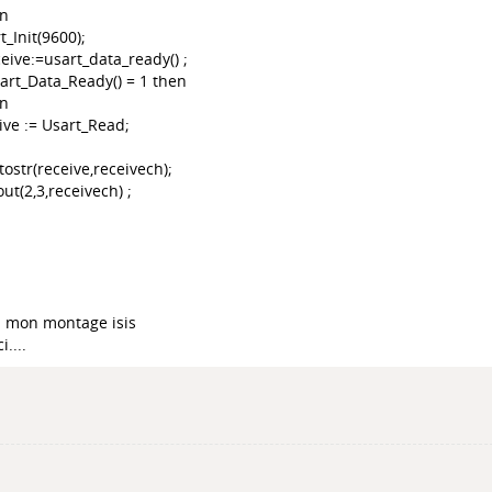
in
t_Init(9600);
ceive:=usart_data_ready() ;
sart_Data_Ready() = 1 then
in
ive := Usart_Read;
tostr(receive,receivech);
out(2,3,receivech) ;
à mon montage isis
....