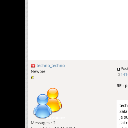
techno_techno
Pos
Newbie
141
RE : 
tech
Sal
je s
Messages : 2
j'ai