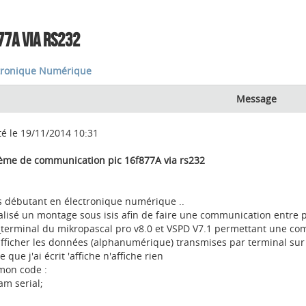
77A VIA RS232
tronique Numérique
Message
té le 19/11/2014 10:31
ème de communication pic 16f877A via rs232
m
is débutant en électronique numérique ..
éalisé un montage sous isis afin de faire une communication entre p
_terminal du mikropascal pro v8.0 et VSPD V7.1 permettant une com
afficher les données (alphanumérique) transmises par terminal sur l
e que j'ai écrit 'affiche n'affiche rien
 mon code :
am serial;