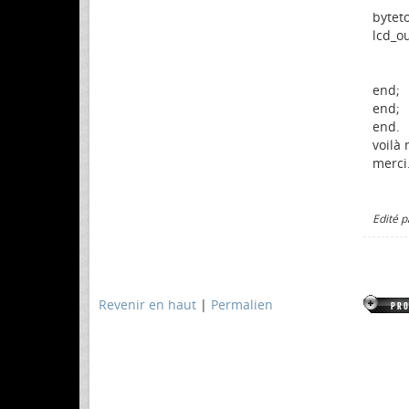
byteto
lcd_ou
end;
end;
end.
voilà
merci.
Edité 
Revenir en haut
|
Permalien