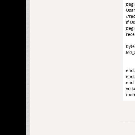
beg
Usar
//re
if U
beg
rece
byte
lcd_
end;
end;
end.
voil
merci