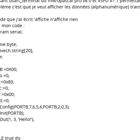
isant usart_terminal du mikropascal pro v8.0 et VSPD V7.1 permett
lème c'est que je veut afficher les données (alphanumérique) trans
ode que j'ai écrit 'affiche n'affiche rien
à mon code :
ram serial;
ive:byte;
ivech:string[20];
in
B:=0X00;
b:=0;
c:=0x80;
c:=0;
d:=0x00;
d:=0;
Config(PORTB,7,6,5,4,PORTB,2,0,3);
Init(PORTB);
ut(1, 3, 'Hello!');
E true do