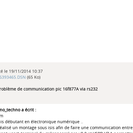
té le 19/11/2014 10:37
6393465.DSN
(65 Ko)
problème de communication pic 16f877A via rs232
no_techno a écrit :
am
uis débutant en électronique numérique ..
 réalisé un montage sous isis afin de faire une communication entre