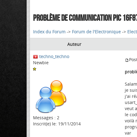
PROBLÈME DE COMMUNICATION PIC 16F8
Index du Forum
->
Forum de l'Electronique
->
Elec
Auteur
techno_techno
Pos
Newbie
probl
Sala
je su
j'ai r
usart
veut 
le cod
Messages : 2
voilà
Inscrit(e) le: 19/11/2014
progr
var