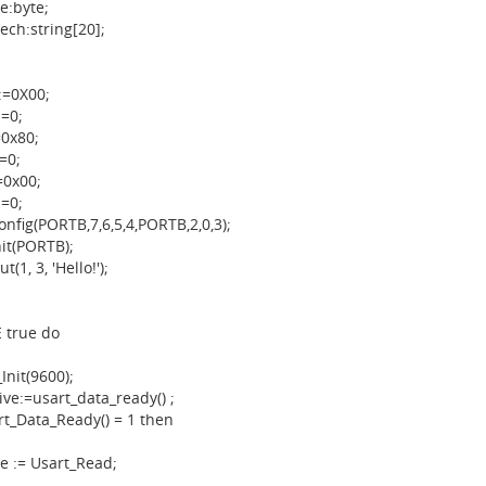
e:byte;
ech:string[20];
:=0X00;
:=0;
=0x80;
=0;
=0x00;
:=0;
nfig(PORTB,7,6,5,4,PORTB,2,0,3);
nit(PORTB);
t(1, 3, 'Hello!');
 true do
Init(9600);
ive:=usart_data_ready() ;
rt_Data_Ready() = 1 then
ve := Usart_Read;