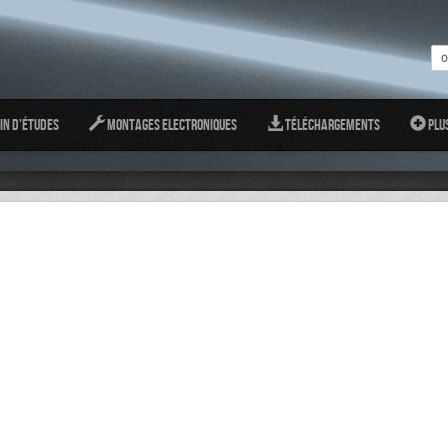
in d'études
Montages Electroniques
Téléchargements
Plu