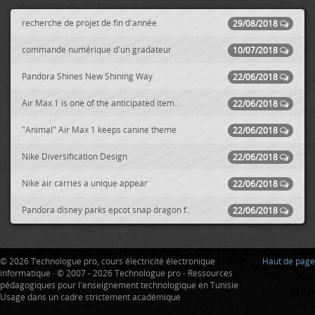
recherche de projet de fin d'année
29/08/2018
commande numérique d'un gradateur
10/07/2018
Pandora Shines New Shining Way
22/06/2018
Air Max 1 is one of the anticipated item..
22/06/2018
"Animal" Air Max 1 keeps canine theme
22/06/2018
Nike Diversification Design
22/06/2018
Nike air carries a unique appear
22/06/2018
Pandora disney parks epcot snap dragon f..
22/06/2018
© 2026 Technologue pro, cours électricité électronique
Haut de page
informatique · © 2007 - 2026 Technologue pro - Ressources
pédagogiques pour l'enseignement technologique en Tunisie
Usage dans un cadre strictement académique