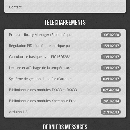
Contact
Téléchargements
Proteus Library Manager (Bibliothèques..
30/01/2020
Régulation PID d'un four électrique pa..
15/11/2017
Calculatrice basique avec PIC16F628A
13/11/2017
Lecture et affichage de la température ..
13/11/2017
Système de gestion d'une file d'attente..
09/11/2017
Bibliothèque des modules TX433 et RX433..
02/04/2014
Bibliothèque des modules Xbee pour Prot..
24/03/2014
Arduino 1.8
21/11/2013
Derniers messages