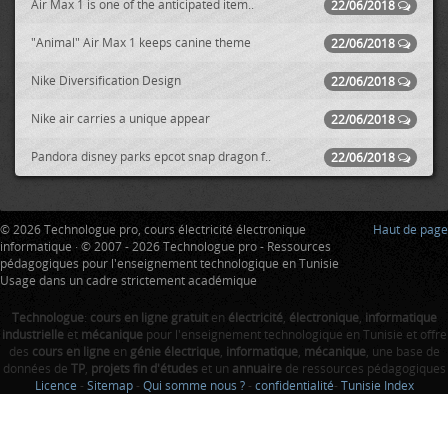
Air Max 1 is one of the anticipated item..
22/06/2018
"Animal" Air Max 1 keeps canine theme
22/06/2018
Nike Diversification Design
22/06/2018
Nike air carries a unique appear
22/06/2018
Pandora disney parks epcot snap dragon f..
22/06/2018
© 2026 Technologue pro, cours électricité électronique
Haut de page
informatique · © 2007 - 2026 Technologue pro - Ressources
pédagogiques pour l'enseignement technologique en Tunisie
Usage dans un cadre strictement académique
Technologue
:
cours en ligne gratuit
en
électricité
,
électronique
,
informatique
industrielle
et
mécanique
pour l'enseignement technologique en Tunisie et offre
des
cours en ligne
en
génie électrique
,
informatique
,
mécanique
, une base de
données de
TP
,
projets fin d'études
et un
annuaire
de ressources pédagogiques
Licence
-
Sitemap
-
Qui somme nous ?
-
confidentialité
-
Tunisie Index