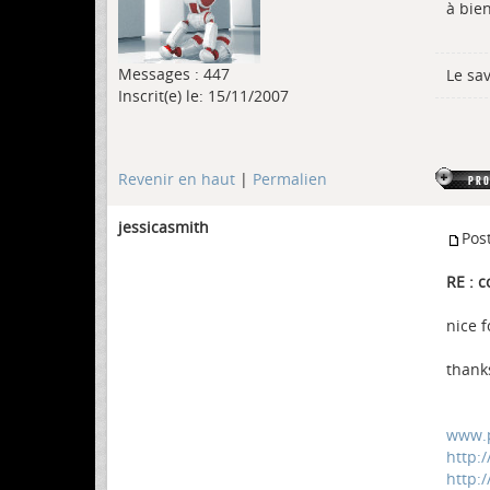
à bien
Messages : 447
Le sa
Inscrit(e) le: 15/11/2007
Revenir en haut
|
Permalien
jessicasmith
Pos
RE : c
nice 
thanks
www.p
http:
http: