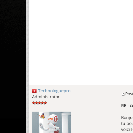
Technologuepro
Pos
Administrator
RE : c
Bonjo
tu po
voici 