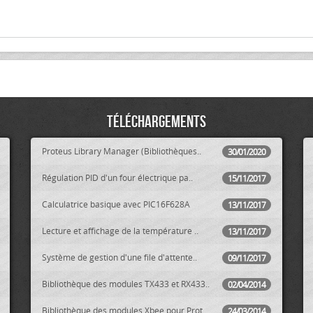
Téléchargements
Proteus Library Manager (Bibliothèques..
30/01/2020
Régulation PID d'un four électrique pa..
15/11/2017
Calculatrice basique avec PIC16F628A
13/11/2017
Lecture et affichage de la température ..
13/11/2017
Système de gestion d'une file d'attente..
09/11/2017
Bibliothèque des modules TX433 et RX433..
02/04/2014
Bibliothèque des modules Xbee pour Prot..
24/03/2014