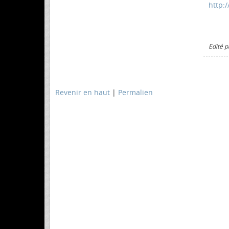
http:/
Edité p
Revenir en haut
|
Permalien