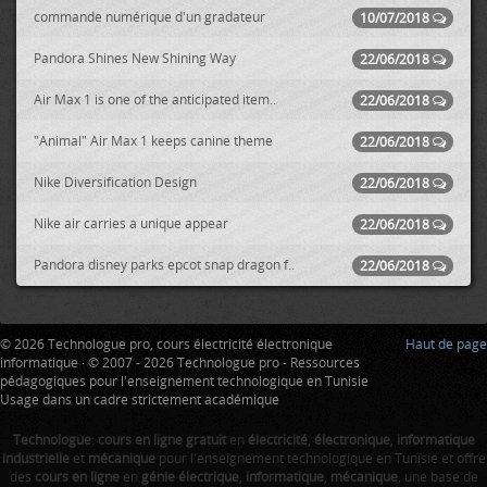
commande numérique d'un gradateur
10/07/2018
Pandora Shines New Shining Way
22/06/2018
Air Max 1 is one of the anticipated item..
22/06/2018
"Animal" Air Max 1 keeps canine theme
22/06/2018
Nike Diversification Design
22/06/2018
Nike air carries a unique appear
22/06/2018
Pandora disney parks epcot snap dragon f..
22/06/2018
© 2026 Technologue pro, cours électricité électronique
Haut de page
informatique · © 2007 - 2026 Technologue pro - Ressources
pédagogiques pour l'enseignement technologique en Tunisie
Usage dans un cadre strictement académique
Technologue
:
cours en ligne gratuit
en
électricité
,
électronique
,
informatique
industrielle
et
mécanique
pour l'enseignement technologique en Tunisie et offre
des
cours en ligne
en
génie électrique
,
informatique
,
mécanique
, une base de