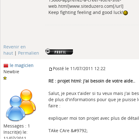
web.html]www.siteduzero.com[/url]
Keep fighting feeling and good luck!
Revenir en
haut
|
Permalien
le magicien
Posté le 11/07/2011 12:22
Newbie
RE : projet html: j'ai besoin de votre aide..
Salut, je peux t'aider si tu veux mais j'ai be
de plus d'informations pour que je puisse l
faire :
expliquer moi ton projet avec plus de détai
Messages : 1
TAke CAre &#9792;
Inscrit(e) le:
11/07/2011