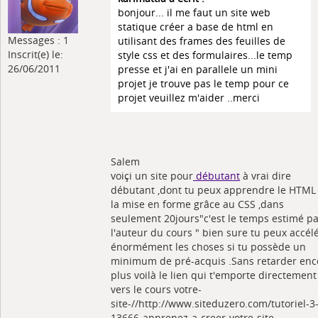
bonjour... il me faut un site web
statique créer a base de html en
Messages : 1
utilisant des frames des feuilles de
Inscrit(e) le:
style css et des formulaires...le temp
26/06/2011
presse et j'ai en parallele un mini
projet je trouve pas le temp pour ce
projet veuillez m'aider ..merci
Salem
voiçi un site pour
débutant
à vrai dire
débutant ,dont tu peux apprendre le HTML 
la mise en forme grâce au CSS ,dans
seulement 20jours"c'est le temps estimé p
l'auteur du cours " bien sure tu peux accél
énormément les choses si tu possède un
minimum de pré-acquis .Sans retarder enc
plus voilà le lien qui t'emporte directement
vers le cours votre-
site-//http://www.siteduzero.com/tutoriel-3
13666-apprenez-a-creer-votre-site-