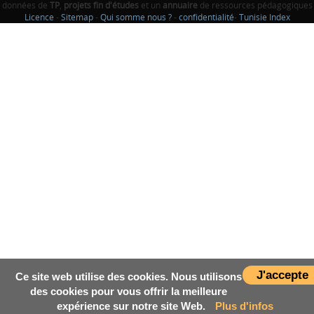
données de
TP
,
projets fin d'études
et un
annuaire
de ressources pédagogiques
Licence
-
Sitemap
-
Qui somme nous ?
-
confidentialité
-
Tunisie Index
J'accepte
Ce site web utilise des cookies. Nous utilisons
des cookies pour vous offrir la meilleure
expérience sur notre site Web.
Plus d'infos