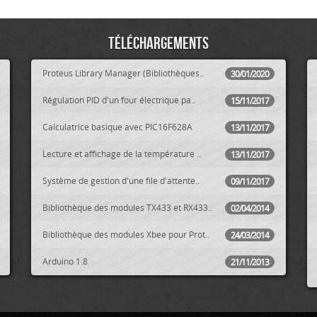
Téléchargements
Proteus Library Manager (Bibliothèques..
30/01/2020
Régulation PID d'un four électrique pa..
15/11/2017
Calculatrice basique avec PIC16F628A
13/11/2017
Lecture et affichage de la température ..
13/11/2017
Système de gestion d'une file d'attente..
09/11/2017
Bibliothèque des modules TX433 et RX433..
02/04/2014
Bibliothèque des modules Xbee pour Prot..
24/03/2014
Arduino 1.8
21/11/2013