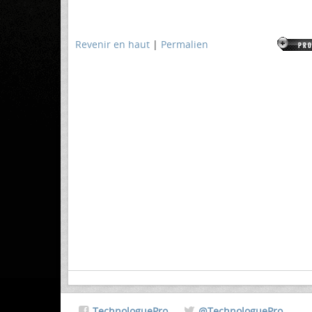
Revenir en haut
|
Permalien
TechnologuePro
@TechnologuePro