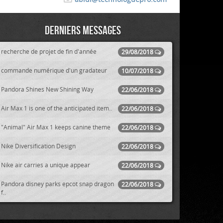
Derniers messages
recherche de projet de fin d'année
29/08/2018
commande numérique d'un gradateur
10/07/2018
Pandora Shines New Shining Way
22/06/2018
Air Max 1 is one of the anticipated item..
22/06/2018
"Animal" Air Max 1 keeps canine theme
22/06/2018
Nike Diversification Design
22/06/2018
Nike air carries a unique appear
22/06/2018
Pandora disney parks epcot snap dragon
22/06/2018
f..