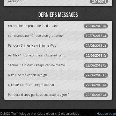
Arduino 1.8
21/11/2013
Derniers messages
recherche de projet de fin d'année
29/08/2018
commande numérique d'un gradateur
10/07/2018
Pandora Shines New Shining Way
22/06/2018
Air Max 1 is one of the anticipated item..
22/06/2018
"Animal" Air Max 1 keeps canine theme
22/06/2018
Nike Diversification Design
22/06/2018
Nike air carries a unique appear
22/06/2018
Pandora disney parks epcot snap dragon f..
22/06/2018
© 2026 Technologue pro, cours électricité électronique
Haut de page