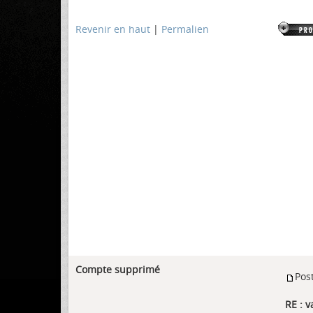
Revenir en haut
|
Permalien
Compte supprimé
Pos
RE : v