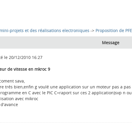
mini-projets et des réalisations electroniques
->
Proposition de PFE
Message
té le 20/12/2010 16:27
teur de vitesse en mkroc 9
,coment sava,
ere trés bien,enfin g voulé une application sur un moteur pas a pa
programme en C avec le PIC C+raport sur ces 2 application)svp n oub
lisation avec mikroc
 d'avance