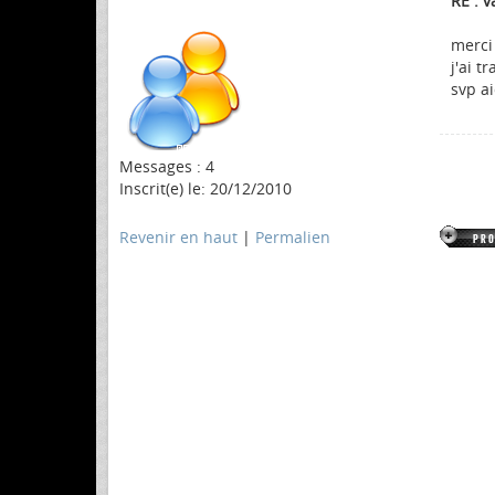
RE : v
merci
j'ai t
svp a
Messages : 4
Inscrit(e) le: 20/12/2010
Revenir en haut
|
Permalien