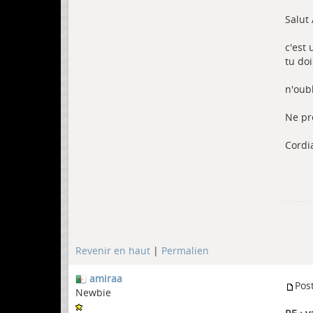
Salut
c'est 
tu doi
n'oub
Ne pr
Cordi
Revenir en haut
|
Permalien
amiraa
Pos
Newbie