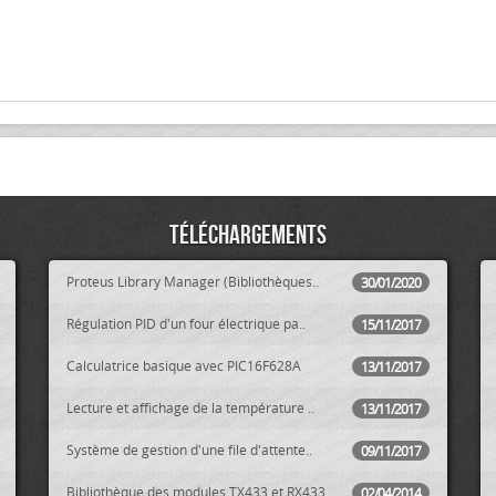
Téléchargements
Proteus Library Manager (Bibliothèques..
30/01/2020
Régulation PID d'un four électrique pa..
15/11/2017
Calculatrice basique avec PIC16F628A
13/11/2017
Lecture et affichage de la température ..
13/11/2017
Système de gestion d'une file d'attente..
09/11/2017
Bibliothèque des modules TX433 et RX433..
02/04/2014