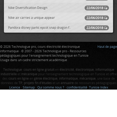
Nike Diversification Design
22/06/2018
Nike air carries a unique appear
22/06/2018
Pandora disney parks epcot snap dragon f..
22/06/2018
© 2026 Technologue pro, cours électricité électronique
Haut de page
informatique · © 2007 - 2026 Technologue pro - Ressources
pédagogiques pour l'enseignement technologique en Tunisie
Usage dans un cadre strictement académique
Technologue
:
cours en ligne gratuit
en
électricité
,
électronique
,
informatique
industrielle
et
mécanique
pour l'enseignement technologique en Tunisie et offre
des
cours en ligne
en
génie électrique
,
informatique
,
mécanique
, une base de
données de
TP
,
projets fin d'études
et un
annuaire
de ressources pédagogiques
Licence
-
Sitemap
-
Qui somme nous ?
-
confidentialité
-
Tunisie Index