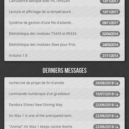
Calculatrice basique avec PIC16F628A
13/11/2017
Lecture et affichage de la température ..
13/11/2017
Système de gestion d'une file d'attente..
09/11/2017
Bibliothèque des modules TX433 et RX433..
02/04/2014
Bibliothèque des modules Xbee pour Prot..
24/03/2014
Arduino 1.8
21/11/2013
Derniers messages
recherche de projet de fin d'année
29/08/2018
commande numérique d'un gradateur
10/07/2018
Pandora Shines New Shining Way
22/06/2018
Air Max 1 is one of the anticipated item..
22/06/2018
"Animal" Air Max 1 keeps canine theme
22/06/2018