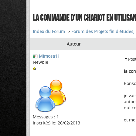
LA COMMANDE D'UN CHARIOT EN UTILISA
Index du Forum
->
Forum des Projets fin d'études, 
Auteur
Mimosa11
Pos
Newbie
la co
Bonsoi
je va
automa
qui c
Messages : 1
et mer
Inscrit(e) le: 26/02/2013