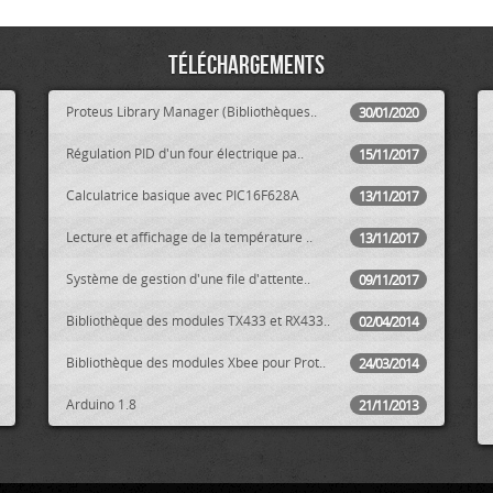
Téléchargements
Proteus Library Manager (Bibliothèques..
30/01/2020
Régulation PID d'un four électrique pa..
15/11/2017
Calculatrice basique avec PIC16F628A
13/11/2017
Lecture et affichage de la température ..
13/11/2017
Système de gestion d'une file d'attente..
09/11/2017
Bibliothèque des modules TX433 et RX433..
02/04/2014
Bibliothèque des modules Xbee pour Prot..
24/03/2014
Arduino 1.8
21/11/2013