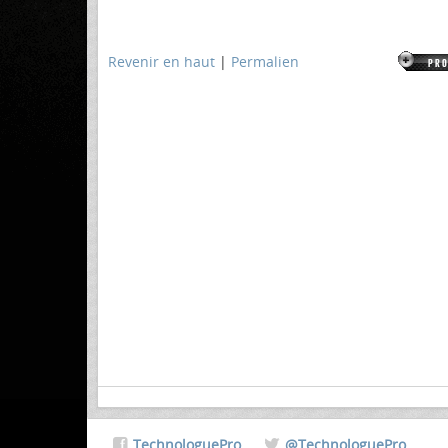
Revenir en haut
|
Permalien
TechnologuePro
@TechnologuePro