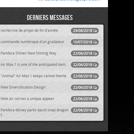
Derniers messages
recherche de projet de fin d'année
29/08/2018
commande numérique d'un gradateur
10/07/2018
Pandora Shines New Shining Way
22/06/2018
Air Max 1 is one of the anticipated item..
22/06/2018
"Animal" Air Max 1 keeps canine theme
22/06/2018
Nike Diversification Design
22/06/2018
Nike air carries a unique appear
22/06/2018
Pandora disney parks epcot snap dragon
22/06/2018
f..