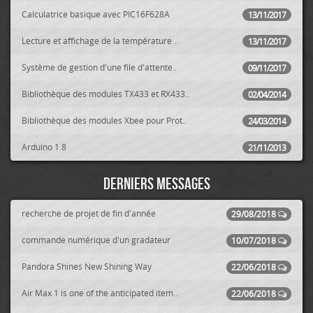
Calculatrice basique avec PIC16F628A
13/11/2017
Lecture et affichage de la température ..
13/11/2017
Système de gestion d'une file d'attente..
09/11/2017
Bibliothèque des modules TX433 et RX433..
02/04/2014
Bibliothèque des modules Xbee pour Prot..
24/03/2014
Arduino 1.8
21/11/2013
Derniers messages
recherche de projet de fin d'année
29/08/2018
commande numérique d'un gradateur
10/07/2018
Pandora Shines New Shining Way
22/06/2018
Air Max 1 is one of the anticipated item..
22/06/2018