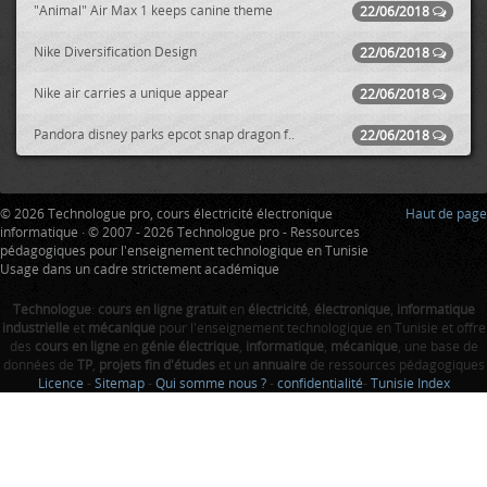
"Animal" Air Max 1 keeps canine theme
22/06/2018
Nike Diversification Design
22/06/2018
Nike air carries a unique appear
22/06/2018
Pandora disney parks epcot snap dragon f..
22/06/2018
© 2026 Technologue pro, cours électricité électronique
Haut de page
informatique · © 2007 - 2026 Technologue pro - Ressources
pédagogiques pour l'enseignement technologique en Tunisie
Usage dans un cadre strictement académique
Technologue
:
cours en ligne gratuit
en
électricité
,
électronique
,
informatique
industrielle
et
mécanique
pour l'enseignement technologique en Tunisie et offre
des
cours en ligne
en
génie électrique
,
informatique
,
mécanique
, une base de
données de
TP
,
projets fin d'études
et un
annuaire
de ressources pédagogiques
Licence
-
Sitemap
-
Qui somme nous ?
-
confidentialité
-
Tunisie Index