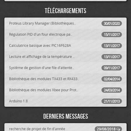
Téléchargements
Proteus Library Manager (Bibliothèques..
30/01/2020
Régulation PID d'un four électrique pa..
15/11/2017
Calculatrice basique avec PIC16F628A
13/11/2017
Lecture et affichage de la température ..
13/11/2017
Système de gestion d'une file d'attente..
09/11/2017
Bibliothèque des modules TX433 et RX433..
02/04/2014
Bibliothèque des modules Xbee pour Prot..
24/03/2014
Arduino 1.8
21/11/2013
Derniers messages
recherche de projet de fin d'année
29/08/2018