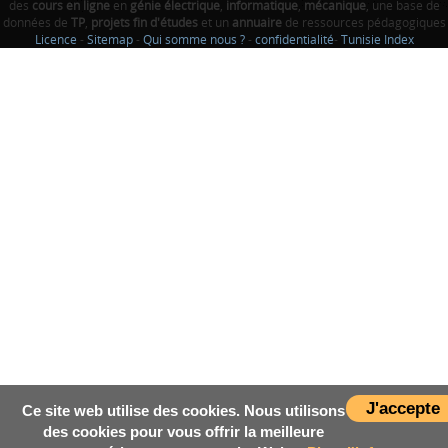
des
cours en ligne
en
génie électrique
,
informatique
,
mécanique
, une base de
données de
TP
,
projets fin d'études
et un
annuaire
de ressources pédagogiques
Licence
-
Sitemap
-
Qui somme nous ?
-
confidentialité
-
Tunisie Index
J'accepte
Ce site web utilise des cookies. Nous utilisons
des cookies pour vous offrir la meilleure