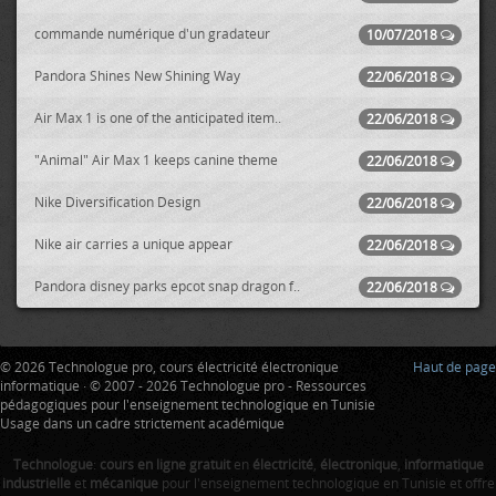
commande numérique d'un gradateur
10/07/2018
Pandora Shines New Shining Way
22/06/2018
Air Max 1 is one of the anticipated item..
22/06/2018
"Animal" Air Max 1 keeps canine theme
22/06/2018
Nike Diversification Design
22/06/2018
Nike air carries a unique appear
22/06/2018
Pandora disney parks epcot snap dragon f..
22/06/2018
© 2026 Technologue pro, cours électricité électronique
Haut de page
informatique · © 2007 - 2026 Technologue pro - Ressources
pédagogiques pour l'enseignement technologique en Tunisie
Usage dans un cadre strictement académique
Technologue
:
cours en ligne gratuit
en
électricité
,
électronique
,
informatique
industrielle
et
mécanique
pour l'enseignement technologique en Tunisie et offre