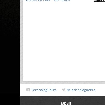
Revenir en haut
|
Permalien
TechnologuePro
@TechnologuePro
Menu