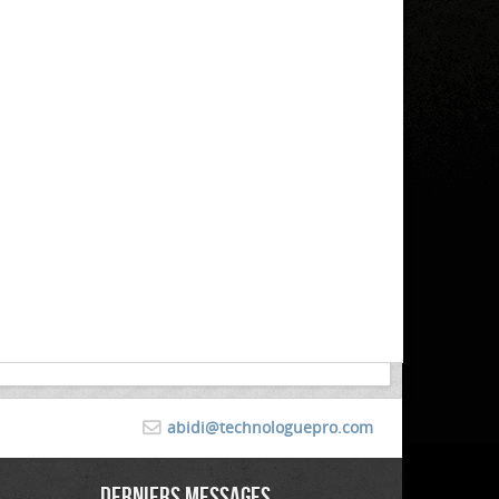
abidi@technologuepro.com
Derniers messages