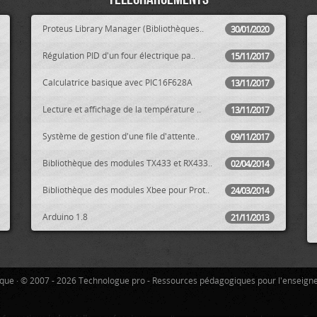
Proteus Library Manager (Bibliothèques..
30/01/2020
Régulation PID d'un four électrique pa..
15/11/2017
Calculatrice basique avec PIC16F628A
13/11/2017
Lecture et affichage de la température ..
13/11/2017
Système de gestion d'une file d'attente..
09/11/2017
Bibliothèque des modules TX433 et RX433..
02/04/2014
Bibliothèque des modules Xbee pour Prot..
24/03/2014
Arduino 1.8
21/11/2013
tique · © 2007 - 2026 Technologue pro - Ressources pédagogiques pour l'enseign