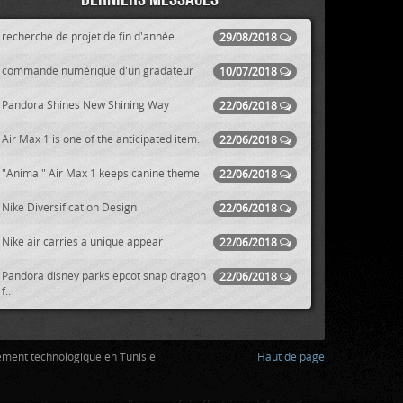
recherche de projet de fin d'année
29/08/2018
commande numérique d'un gradateur
10/07/2018
Pandora Shines New Shining Way
22/06/2018
Air Max 1 is one of the anticipated item..
22/06/2018
"Animal" Air Max 1 keeps canine theme
22/06/2018
Nike Diversification Design
22/06/2018
Nike air carries a unique appear
22/06/2018
Pandora disney parks epcot snap dragon
22/06/2018
f..
ement technologique en Tunisie
Haut de page