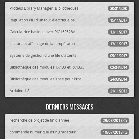
Proteus Library Manager (Bibliothèques..
30/01/2020
Régulation PID d'un four électrique pa..
15/11/2017
Calculatrice basique avec PIC16F628A
13/11/2017
Lecture et affichage de la température ..
13/11/2017
Système de gestion d'une file d'attente..
09/11/2017
Bibliothèque des modules TX433 et RX433..
02/04/2014
Bibliothèque des modules Xbee pour Prot..
24/03/2014
Arduino 1.8
21/11/2013
Derniers messages
recherche de projet de fin d'année
29/08/2018
commande numérique d'un gradateur
10/07/2018