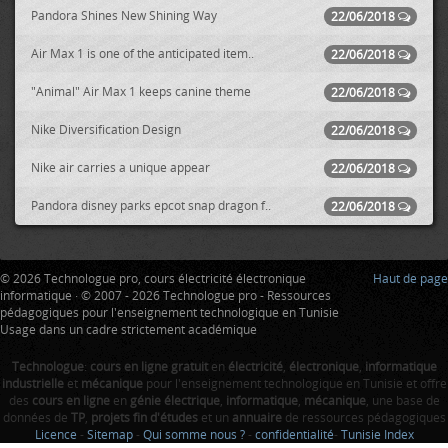
Pandora Shines New Shining Way
22/06/2018
Air Max 1 is one of the anticipated item..
22/06/2018
"Animal" Air Max 1 keeps canine theme
22/06/2018
Nike Diversification Design
22/06/2018
Nike air carries a unique appear
22/06/2018
Pandora disney parks epcot snap dragon f..
22/06/2018
© 2026 Technologue pro, cours électricité électronique
Haut de page
informatique · © 2007 - 2026 Technologue pro - Ressources
pédagogiques pour l'enseignement technologique en Tunisie
Usage dans un cadre strictement académique
Technologue
:
cours en ligne gratuit
en
électricité
,
électronique
,
informatique
industrielle
et
mécanique
pour l'enseignement technologique en Tunisie et offre
des
cours en ligne
en
génie électrique
,
informatique
,
mécanique
, une base de
données de
TP
,
projets fin d'études
et un
annuaire
de ressources pédagogiques
Licence
-
Sitemap
-
Qui somme nous ?
-
confidentialité
-
Tunisie Index