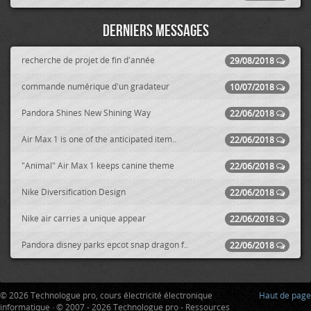
Derniers messages
recherche de projet de fin d'année
29/08/2018
commande numérique d'un gradateur
10/07/2018
Pandora Shines New Shining Way
22/06/2018
Air Max 1 is one of the anticipated item..
22/06/2018
"Animal" Air Max 1 keeps canine theme
22/06/2018
Nike Diversification Design
22/06/2018
Nike air carries a unique appear
22/06/2018
Pandora disney parks epcot snap dragon f..
22/06/2018
© 2026 Technologue pro, cours électricité électronique
Haut de page
informatique · © 2007 - 2026 Technologue pro - Ressources