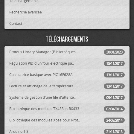
Téléchargements
Recherche avancée
Contact
Téléchargements
Proteus Library Manager (Bibliothèques..
30/01/2020
Régulation PID d'un four électrique pa..
15/11/2017
Calculatrice basique avec PIC16F628A
13/11/2017
Lecture et affichage de la température ..
13/11/2017
Système de gestion d'une file d'attente..
09/11/2017
Bibliothèque des modules TX433 et RX433..
02/04/2014
Bibliothèque des modules Xbee pour Prot..
24/03/2014
Arduino 1.8
21/11/2013