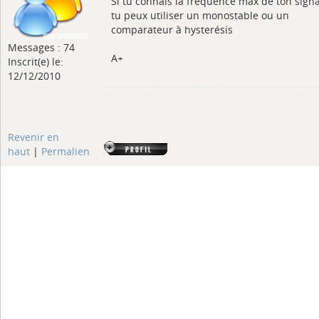
Si tu connais la fréquence max de ton signa
tu peux utiliser un monostable ou un
comparateur à hysterésis
Messages : 74
A+
Inscrit(e) le:
12/12/2010
Revenir en
haut
|
Permalien