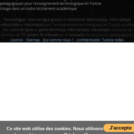
pédagogiques pour l'enseignement technologique en Tunisie
Usage dans un cadre strictement académique
Technologue
:
cours en ligne gratuit
en
électricité
,
électronique
,
informatique
industrielle
et
mécanique
pour l'enseignement technologique en Tunisie et offre
des
cours en ligne
en
génie électrique
,
informatique
,
mécanique
, une base de
données de
TP
,
projets fin d'études
et un
annuaire
de ressources pédagogiques
Licence
-
Sitemap
-
Qui somme nous ?
-
confidentialité
-
Tunisie Index
J'accepte
Ce site web utilise des cookies. Nous utilisons