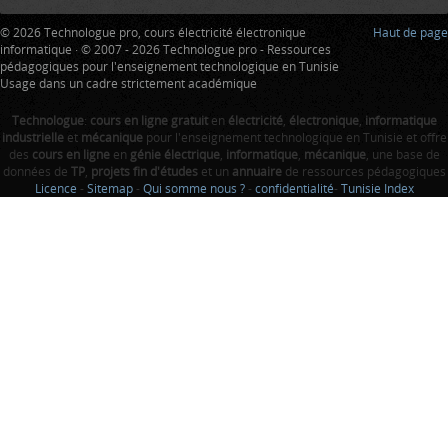
© 2026 Technologue pro, cours électricité électronique
Haut de page
informatique · © 2007 - 2026 Technologue pro - Ressources
pédagogiques pour l'enseignement technologique en Tunisie
Usage dans un cadre strictement académique
Technologue
:
cours en ligne gratuit
en
électricité
,
électronique
,
informatique
industrielle
et
mécanique
pour l'enseignement technologique en Tunisie et offre
des
cours en ligne
en
génie électrique
,
informatique
,
mécanique
, une base de
données de
TP
,
projets fin d'études
et un
annuaire
de ressources pédagogiques
Licence
-
Sitemap
-
Qui somme nous ?
-
confidentialité
-
Tunisie Index