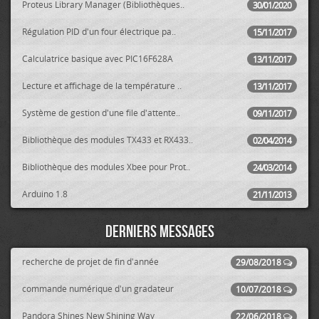
Proteus Library Manager (Bibliothèques..
30/01/2020
Régulation PID d'un four électrique pa..
15/11/2017
Calculatrice basique avec PIC16F628A
13/11/2017
Lecture et affichage de la température ..
13/11/2017
Système de gestion d'une file d'attente..
09/11/2017
Bibliothèque des modules TX433 et RX433..
02/04/2014
Bibliothèque des modules Xbee pour Prot..
24/03/2014
Arduino 1.8
21/11/2013
Derniers messages
recherche de projet de fin d'année
29/08/2018
commande numérique d'un gradateur
10/07/2018
Pandora Shines New Shining Way
22/06/2018