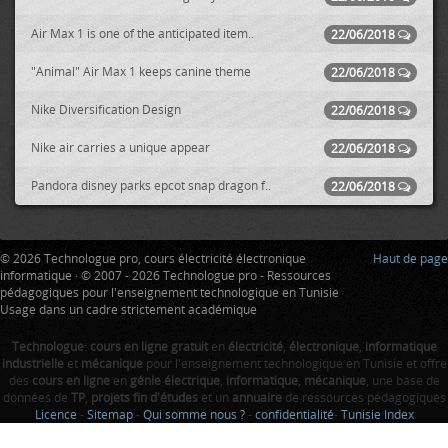
Air Max 1 is one of the anticipated item..
22/06/2018
"Animal" Air Max 1 keeps canine theme
22/06/2018
Nike Diversification Design
22/06/2018
Nike air carries a unique appear
22/06/2018
Pandora disney parks epcot snap dragon f..
22/06/2018
© 2026 Technologue pro, cours électricité électronique
Haut de page
informatique · © 2007 - 2026 Technologue pro - Ressources
pédagogiques pour l'enseignement technologique en Tunisie
Usage dans un cadre strictement académique
Technologue
:
cours en ligne gratuit
en
électricité
,
électronique
,
informatique
industrielle
et
mécanique
pour l'enseignement technologique en Tunisie et offre
des
cours en ligne
en
génie électrique
,
informatique
,
mécanique
, une base de
données de
TP
,
projets fin d'études
et un
annuaire
de ressources pédagogiques
Licence
-
Sitemap
-
Qui somme nous ?
-
confidentialité
-
Tunisie Index