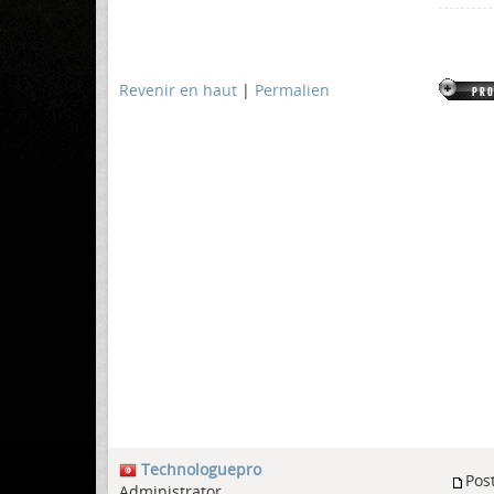
Revenir en haut
|
Permalien
Technologuepro
Pos
Administrator