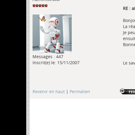
RE : 
Bonjo
La réa
Je pe
ensuit
Bonne
Messages : 447
Inscrit(e) le: 15/11/2007
Le sa
Revenir en haut
|
Permalien