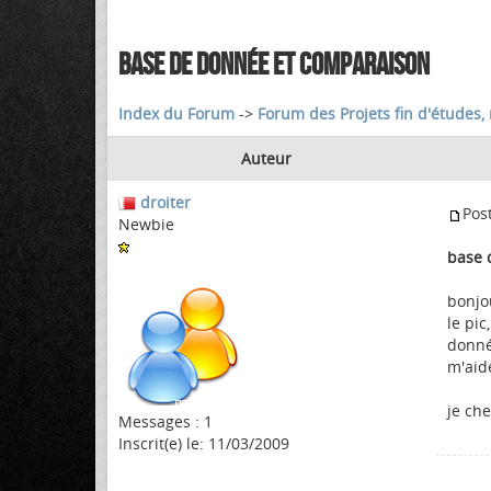
BASE DE DONNÉE ET COMPARAISON
Index du Forum
->
Forum des Projets fin d'études, 
Auteur
droiter
Pos
Newbie
base 
bonjou
le pi
donné
m'aidé
je che
Messages : 1
Inscrit(e) le: 11/03/2009