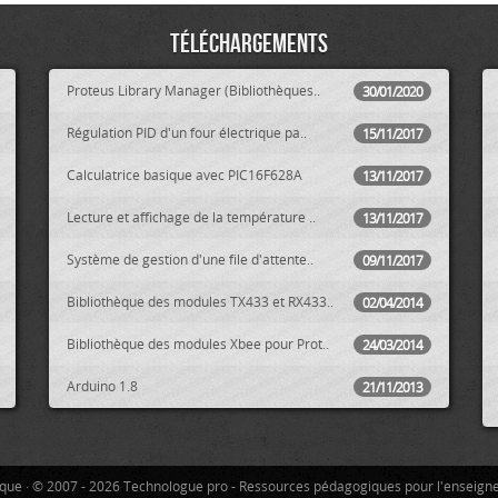
Téléchargements
Proteus Library Manager (Bibliothèques..
30/01/2020
Régulation PID d'un four électrique pa..
15/11/2017
Calculatrice basique avec PIC16F628A
13/11/2017
Lecture et affichage de la température ..
13/11/2017
Système de gestion d'une file d'attente..
09/11/2017
Bibliothèque des modules TX433 et RX433..
02/04/2014
Bibliothèque des modules Xbee pour Prot..
24/03/2014
Arduino 1.8
21/11/2013
tique · © 2007 - 2026 Technologue pro - Ressources pédagogiques pour l'enseign