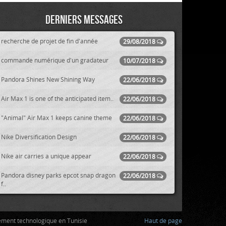
Derniers messages
recherche de projet de fin d'année
29/08/2018
commande numérique d'un gradateur
10/07/2018
Pandora Shines New Shining Way
22/06/2018
Air Max 1 is one of the anticipated item..
22/06/2018
"Animal" Air Max 1 keeps canine theme
22/06/2018
Nike Diversification Design
22/06/2018
Nike air carries a unique appear
22/06/2018
Pandora disney parks epcot snap dragon
22/06/2018
f..
ement technologique en Tunisie
Haut de page