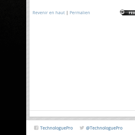
Revenir en haut
|
Permalien
TechnologuePro
@TechnologuePro