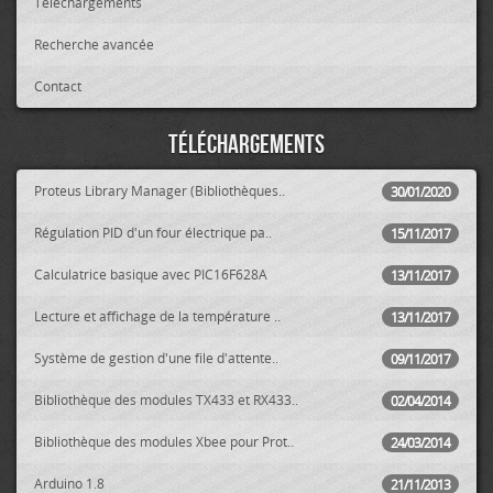
Téléchargements
Recherche avancée
Contact
Téléchargements
Proteus Library Manager (Bibliothèques..
30/01/2020
Régulation PID d'un four électrique pa..
15/11/2017
Calculatrice basique avec PIC16F628A
13/11/2017
Lecture et affichage de la température ..
13/11/2017
Système de gestion d'une file d'attente..
09/11/2017
Bibliothèque des modules TX433 et RX433..
02/04/2014
Bibliothèque des modules Xbee pour Prot..
24/03/2014
Arduino 1.8
21/11/2013