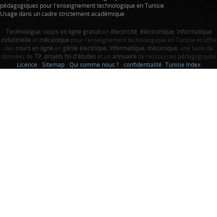
pédagogiques pour l'enseignement technologique en Tunisie
Usage dans un cadre strictement académique
Technologue
:
cours en ligne gratuit
en
électricité
,
électronique
,
informatique
industrielle
et
mécanique
pour l'enseignement technologique en Tunisie et offre
des
cours en ligne
en
génie électrique
,
informatique
,
mécanique
, une base de
données de
TP
,
projets fin d'études
et un
annuaire
de ressources pédagogiques
Licence
-
Sitemap
-
Qui somme nous ?
-
confidentialité
-
Tunisie Index