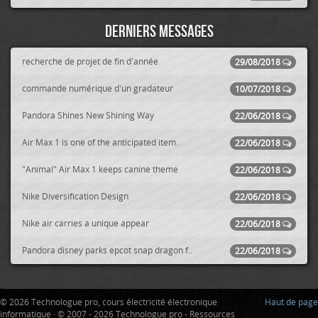
Derniers messages
recherche de projet de fin d'année
29/08/2018
commande numérique d'un gradateur
10/07/2018
Pandora Shines New Shining Way
22/06/2018
Air Max 1 is one of the anticipated item..
22/06/2018
"Animal" Air Max 1 keeps canine theme
22/06/2018
Nike Diversification Design
22/06/2018
Nike air carries a unique appear
22/06/2018
Pandora disney parks epcot snap dragon f..
22/06/2018
© 2026 Technologue pro, cours électricité électronique
Haut de page
informatique · © 2007 - 2026 Technologue pro - Ressources