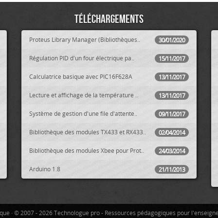
Téléchargements
Proteus Library Manager (Bibliothèques..
30/01/2020
Régulation PID d'un four électrique pa..
15/11/2017
Calculatrice basique avec PIC16F628A
13/11/2017
Lecture et affichage de la température ..
13/11/2017
Système de gestion d'une file d'attente..
09/11/2017
Bibliothèque des modules TX433 et RX433..
02/04/2014
Bibliothèque des modules Xbee pour Prot..
24/03/2014
Arduino 1.8
21/11/2013
tique · © 2007 - 2026 Technologue pro - Ressources pédagogiques pour l'enseign