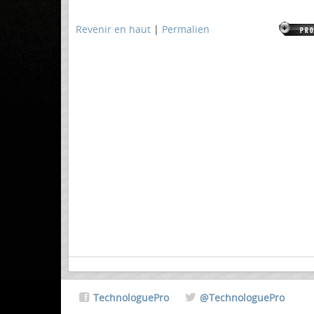
Revenir en haut
|
Permalien
TechnologuePro
@TechnologuePro