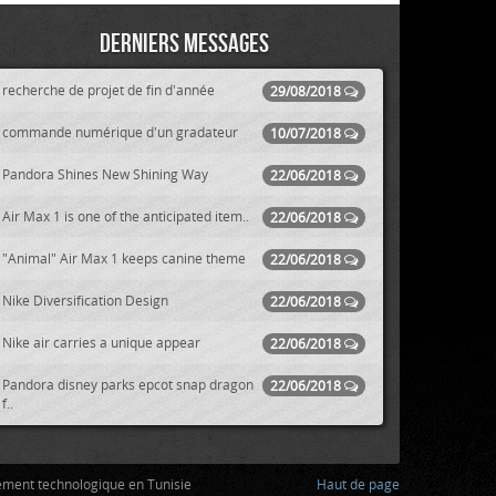
Derniers messages
recherche de projet de fin d'année
29/08/2018
commande numérique d'un gradateur
10/07/2018
Pandora Shines New Shining Way
22/06/2018
Air Max 1 is one of the anticipated item..
22/06/2018
"Animal" Air Max 1 keeps canine theme
22/06/2018
Nike Diversification Design
22/06/2018
Nike air carries a unique appear
22/06/2018
Pandora disney parks epcot snap dragon
22/06/2018
f..
ement technologique en Tunisie
Haut de page