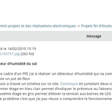
mini-projets et des réalisations electroniques
->
Projets fin d'étude
Message
té le 14/02/2010 15:19
6160757.jpg
(262 Ko)
teur d'humidité du sol
le cadre d'un PFE j'ai à réaliser un détecteur d'humidité qui va 
le un pot de fleur
éussi a trouvé un schéma sur ce site:
Soneleque
en jumelant deux ci
emier étage en bleu clair permet d’indiquer le présence ou l’absenc
uxième étage en gris permet d’élever la tension aux bornes de LED
e problème c’est que j’ai pas réussi a comprendre le fonctionnement