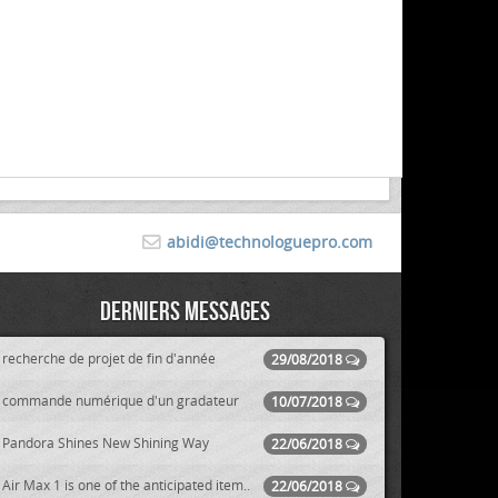
abidi@technologuepro.com
Derniers messages
recherche de projet de fin d'année
29/08/2018
commande numérique d'un gradateur
10/07/2018
Pandora Shines New Shining Way
22/06/2018
Air Max 1 is one of the anticipated item..
22/06/2018