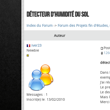
DÉTECTEUR D'HUMIDITÉ DU SOL
Index du Forum
->
Forum des Projets fin d'études, 
Auteur
iver23
Pos
Newbie
126
détec
Dans 
exemp
J’ai r
Le pr
Le de
Messages : 1
Mais l
Inscrit(e) le: 13/02/2010
Merci