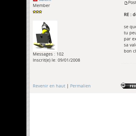
Pos
Member
RE : 
se qu
tu pe
par e
sa va
bon c
Messages : 102
Inscrit(e) le: 09/01/2008
Revenir en haut
|
Permalien