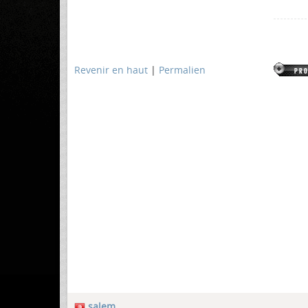
Revenir en haut
|
Permalien
salem