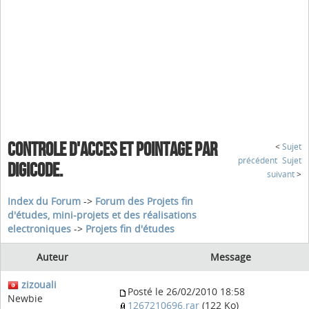
CONTROLE D'ACCES ET POINTAGE PAR
<
Sujet
précédent
Sujet
DIGICODE.
suivant
>
Index du Forum
->
Forum des Projets fin
d'études, mini-projets et des réalisations
electroniques
->
Projets fin d'études
Auteur
Message
zizouali
Posté le 26/02/2010 18:58
Newbie
1267210696.rar
(122 Ko)