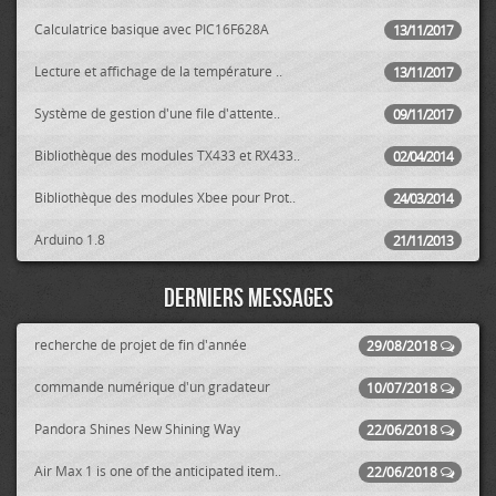
Calculatrice basique avec PIC16F628A
13/11/2017
Lecture et affichage de la température ..
13/11/2017
Système de gestion d'une file d'attente..
09/11/2017
Bibliothèque des modules TX433 et RX433..
02/04/2014
Bibliothèque des modules Xbee pour Prot..
24/03/2014
Arduino 1.8
21/11/2013
Derniers messages
recherche de projet de fin d'année
29/08/2018
commande numérique d'un gradateur
10/07/2018
Pandora Shines New Shining Way
22/06/2018
Air Max 1 is one of the anticipated item..
22/06/2018