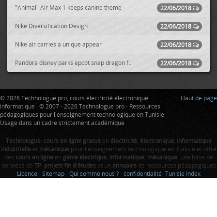
"Animal" Air Max 1 keeps canine theme
22/06/2018
Nike Diversification Design
22/06/2018
Nike air carries a unique appear
22/06/2018
Pandora disney parks epcot snap dragon f..
22/06/2018
© 2026 Technologue pro, cours électricité électronique
Haut de page
informatique · © 2007 - 2026 Technologue pro - Ressources
pédagogiques pour l'enseignement technologique en Tunisie
Usage dans un cadre strictement académique
Technologue
:
cours en ligne gratuit
en
électricité
,
électronique
,
informatique
industrielle
et
mécanique
pour l'enseignement technologique en Tunisie et offre
des
cours en ligne
en
génie électrique
,
informatique
,
mécanique
, une base de
données de
TP
,
projets fin d'études
et un
annuaire
de ressources pédagogiques
Licence
-
Sitemap
-
Qui somme nous ?
-
confidentialité
-
Tunisie Index