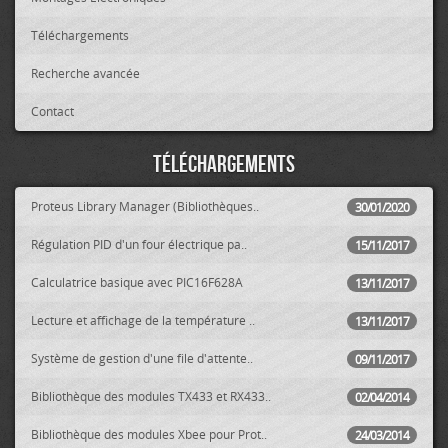
Téléchargements
Recherche avancée
Contact
Téléchargements
Proteus Library Manager (Bibliothèques..
30/01/2020
Régulation PID d'un four électrique pa..
15/11/2017
Calculatrice basique avec PIC16F628A
13/11/2017
Lecture et affichage de la température ..
13/11/2017
Système de gestion d'une file d'attente..
09/11/2017
Bibliothèque des modules TX433 et RX433..
02/04/2014
Bibliothèque des modules Xbee pour Prot..
24/03/2014