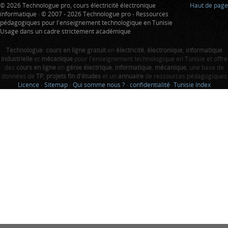
© 2026 Technologue pro, cours électricité électronique
Haut de page
informatique · © 2007 - 2026 Technologue pro - Ressources
pédagogiques pour l'enseignement technologique en Tunisie
Usage dans un cadre strictement académique
Technologue
:
cours en ligne gratuit
en
électricité
,
électronique
,
informatique
industrielle
et
mécanique
pour l'enseignement technologique en Tunisie et offre
des
cours en ligne
en
génie électrique
,
informatique
,
mécanique
, une base de
données de
TP
,
projets fin d'études
et un
annuaire
de ressources pédagogiques
Licence
-
Sitemap
-
Qui somme nous ?
-
confidentialité
-
Tunisie Index