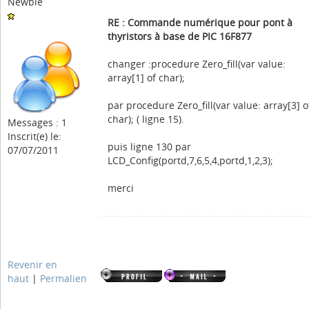
Newbie
RE : Commande numérique pour pont à
thyristors à base de PIC 16F877
changer :procedure Zero_fill(var value:
array[1] of char);
par procedure Zero_fill(var value: array[3] o
char); ( ligne 15).
Messages : 1
Inscrit(e) le:
puis ligne 130 par
07/07/2011
LCD_Config(portd,7,6,5,4,portd,1,2,3);
merci
Revenir en
haut
|
Permalien