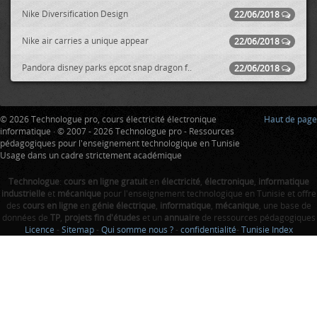
Nike Diversification Design
22/06/2018
Nike air carries a unique appear
22/06/2018
Pandora disney parks epcot snap dragon f..
22/06/2018
© 2026 Technologue pro, cours électricité électronique
Haut de page
informatique · © 2007 - 2026 Technologue pro - Ressources
pédagogiques pour l'enseignement technologique en Tunisie
Usage dans un cadre strictement académique
Technologue
:
cours en ligne gratuit
en
électricité
,
électronique
,
informatique
industrielle
et
mécanique
pour l'enseignement technologique en Tunisie et offre
des
cours en ligne
en
génie électrique
,
informatique
,
mécanique
, une base de
données de
TP
,
projets fin d'études
et un
annuaire
de ressources pédagogiques
Licence
-
Sitemap
-
Qui somme nous ?
-
confidentialité
-
Tunisie Index