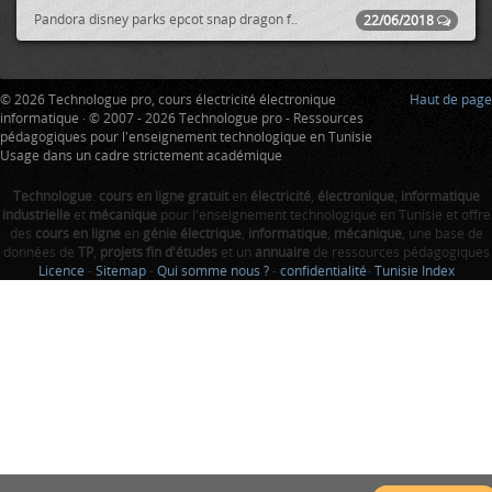
Pandora disney parks epcot snap dragon f..
22/06/2018
© 2026 Technologue pro, cours électricité électronique
Haut de page
informatique · © 2007 - 2026 Technologue pro - Ressources
pédagogiques pour l'enseignement technologique en Tunisie
Usage dans un cadre strictement académique
Technologue
:
cours en ligne gratuit
en
électricité
,
électronique
,
informatique
industrielle
et
mécanique
pour l'enseignement technologique en Tunisie et offre
des
cours en ligne
en
génie électrique
,
informatique
,
mécanique
, une base de
données de
TP
,
projets fin d'études
et un
annuaire
de ressources pédagogiques
Licence
-
Sitemap
-
Qui somme nous ?
-
confidentialité
-
Tunisie Index