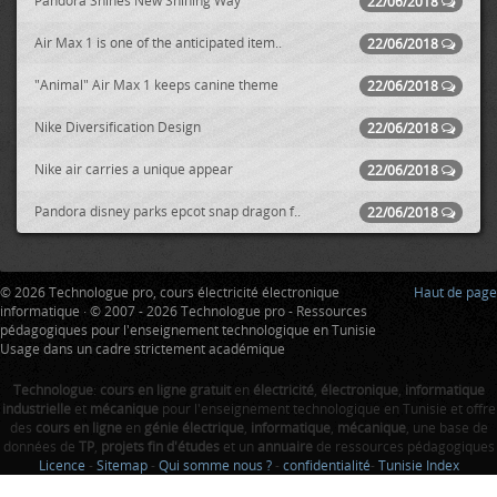
Pandora Shines New Shining Way
22/06/2018
Air Max 1 is one of the anticipated item..
22/06/2018
"Animal" Air Max 1 keeps canine theme
22/06/2018
Nike Diversification Design
22/06/2018
Nike air carries a unique appear
22/06/2018
Pandora disney parks epcot snap dragon f..
22/06/2018
© 2026 Technologue pro, cours électricité électronique
Haut de page
informatique · © 2007 - 2026 Technologue pro - Ressources
pédagogiques pour l'enseignement technologique en Tunisie
Usage dans un cadre strictement académique
Technologue
:
cours en ligne gratuit
en
électricité
,
électronique
,
informatique
industrielle
et
mécanique
pour l'enseignement technologique en Tunisie et offre
des
cours en ligne
en
génie électrique
,
informatique
,
mécanique
, une base de
données de
TP
,
projets fin d'études
et un
annuaire
de ressources pédagogiques
Licence
-
Sitemap
-
Qui somme nous ?
-
confidentialité
-
Tunisie Index