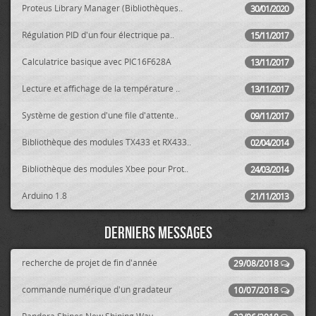
Proteus Library Manager (Bibliothèques..
30/01/2020
Régulation PID d'un four électrique pa..
15/11/2017
Calculatrice basique avec PIC16F628A
13/11/2017
Lecture et affichage de la température ..
13/11/2017
Système de gestion d'une file d'attente..
09/11/2017
Bibliothèque des modules TX433 et RX433..
02/04/2014
Bibliothèque des modules Xbee pour Prot..
24/03/2014
Arduino 1.8
21/11/2013
Derniers messages
recherche de projet de fin d'année
29/08/2018
commande numérique d'un gradateur
10/07/2018