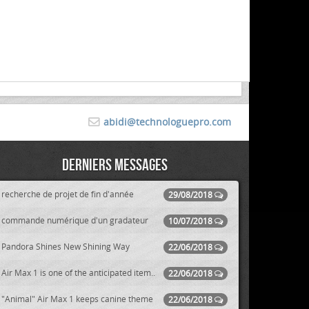
abidi@technologuepro.com
Derniers messages
recherche de projet de fin d'année
29/08/2018
commande numérique d'un gradateur
10/07/2018
Pandora Shines New Shining Way
22/06/2018
Air Max 1 is one of the anticipated item..
22/06/2018
"Animal" Air Max 1 keeps canine theme
22/06/2018