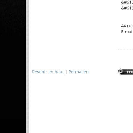
&#616
&#6168
44 ru
E-mai
Revenir en haut
|
Permalien