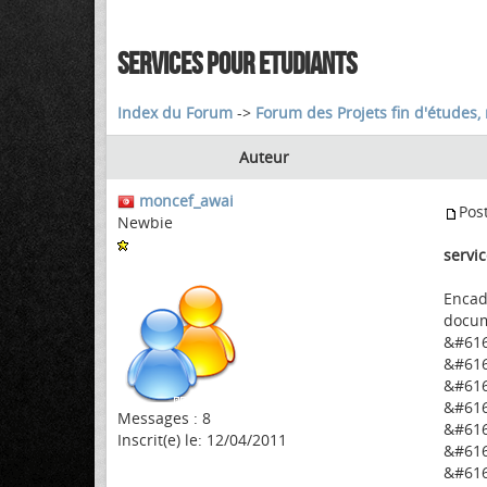
SERVICES POUR ETUDIANTS
Index du Forum
->
Forum des Projets fin d'études, 
Auteur
moncef_awai
Pos
Newbie
servi
Encadr
docume
&#616
&#616
&#6160
&#616
Messages : 8
&#616
Inscrit(e) le: 12/04/2011
&#616
&#616