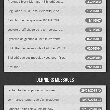
Proteus Library Manager (Bibliothèques..
30/01/2020
Régulation PID d'un four électrique pa..
15/11/2017
Calculatrice basique avec PIC16F628A
13/11/2017
Lecture et affichage de la température ..
13/11/2017
Système de gestion d'une file d'attente..
09/11/2017
Bibliothèque des modules TX433 et RX433..
02/04/2014
Bibliothèque des modules Xbee pour Prot..
24/03/2014
Arduino 1.8
21/11/2013
Derniers messages
recherche de projet de fin d'année
29/08/2018
commande numérique d'un gradateur
10/07/2018
Pandora Shines New Shining Way
22/06/2018