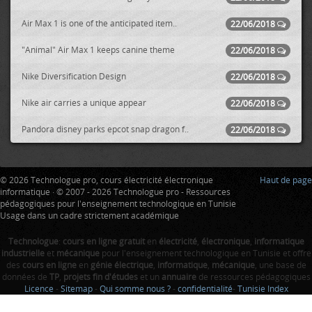
Air Max 1 is one of the anticipated item..
22/06/2018
"Animal" Air Max 1 keeps canine theme
22/06/2018
Nike Diversification Design
22/06/2018
Nike air carries a unique appear
22/06/2018
Pandora disney parks epcot snap dragon f..
22/06/2018
© 2026 Technologue pro, cours électricité électronique
Haut de page
informatique · © 2007 - 2026 Technologue pro - Ressources
pédagogiques pour l'enseignement technologique en Tunisie
Usage dans un cadre strictement académique
Technologue
:
cours en ligne gratuit
en
électricité
,
électronique
,
informatique
industrielle
et
mécanique
pour l'enseignement technologique en Tunisie et offre
des
cours en ligne
en
génie électrique
,
informatique
,
mécanique
, une base de
données de
TP
,
projets fin d'études
et un
annuaire
de ressources pédagogiques
Licence
-
Sitemap
-
Qui somme nous ?
-
confidentialité
-
Tunisie Index