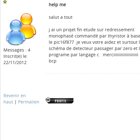
help me
salut a tout
j ai un projet fin etude sur redressement
monophasé commandé par thyristor à bas
le pic16f877 .je veux votre aidez et surtout 
schéma de detecteur passager par zero et 
Messages : 4
programe par langage c . merciiiiiiiiiiiiiiiiiiii
Inscrit(e) le:
bcp
22/11/2012
Revenir en
haut
|
Permalien