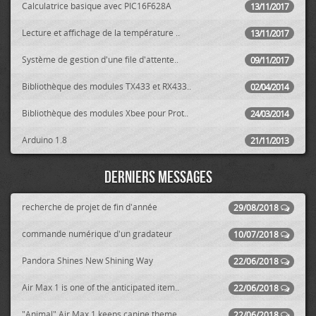
Calculatrice basique avec PIC16F628A
13/11/2017
Lecture et affichage de la température ..
13/11/2017
Système de gestion d'une file d'attente..
09/11/2017
Bibliothèque des modules TX433 et RX433..
02/04/2014
Bibliothèque des modules Xbee pour Prot..
24/03/2014
Arduino 1.8
21/11/2013
Derniers messages
recherche de projet de fin d'année
29/08/2018
commande numérique d'un gradateur
10/07/2018
Pandora Shines New Shining Way
22/06/2018
Air Max 1 is one of the anticipated item..
22/06/2018
"Animal" Air Max 1 keeps canine theme
22/06/2018