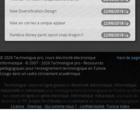
Nike Diversification Design
22/06/2018
Nike air carries a unique appear
22/06/2018
Pandora disney parks epcot snap dragon f..
22/06/2018
© 2026 Technologue pro, cours électricité électronique
Haut de page
informatique · © 2007 - 2026 Technologue pro - Ressources
pédagogiques pour l'enseignement technologique en Tunisie
Usage dans un cadre strictement académique
Technologue
:
cours en ligne gratuit
en
électricité
,
électronique
,
informatique
industrielle
et
mécanique
pour l'enseignement technologique en Tunisie et offre
des
cours en ligne
en
génie électrique
,
informatique
,
mécanique
, une base de
données de
TP
,
projets fin d'études
et un
annuaire
de ressources pédagogiques
Licence
-
Sitemap
-
Qui somme nous ?
-
confidentialité
-
Tunisie Index