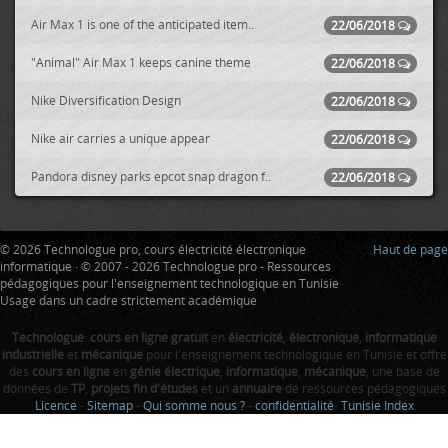
Air Max 1 is one of the anticipated item..
22/06/2018
"Animal" Air Max 1 keeps canine theme
22/06/2018
Nike Diversification Design
22/06/2018
Nike air carries a unique appear
22/06/2018
Pandora disney parks epcot snap dragon f..
22/06/2018
© 2026 Technologue pro, cours électricité électronique
Haut de page
informatique · © 2007 - 2026 Technologue pro - Ressources
pédagogiques pour l'enseignement technologique en Tunisie
Usage dans un cadre strictement académique
Technologue
:
cours en ligne gratuit
en
électricité
,
électronique
,
informatique
industrielle
et
mécanique
pour l'enseignement technologique en Tunisie et offre
des
cours en ligne
en
génie électrique
,
informatique
,
mécanique
, une base de
données de
TP
,
projets fin d'études
et un
annuaire
de ressources pédagogiques
Licence
-
Sitemap
-
Qui somme nous ?
-
confidentialité
-
Tunisie Index