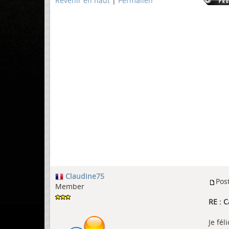
Revenir en haut
|
Permalien
Claudine75
Pos
Member
RE : 
Je fé