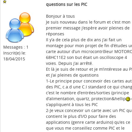
questions sur les PIC
Bonjour à tous
Je suis nouveau dans le forum et c‘est mon
premier message j’espère avoir pleines de
réponses
Il y’a de cela plus de dix ans j’ai fait un
montage pour mon projet de fin d’études u
Messages : 1
carte autour d’un microcontrôleur MOTOR
Inscrit(e) le:
68HC11E2 son but était un oscilloscope 4
18/04/2015
voies. Depuis j’ai arrêté.
Et là je suis de retour et je m’intéresse au P
et j’ai pleines de questions
1-Le principe pour concevoir des cartes au
des PIC, c.a.d une C.I standard ce qui chan
c’est le nombre d’entrées/sorties (principe
d’alimentation, quartz, protection&hellip
s’appliquent à tous les PIC
2-Je veux concevoir un carte avec un PIC qu
contient le plus d’I/O pour faire des
applications (genre carte arduino) qu’es ce
que vous me conseillez comme PIC et le