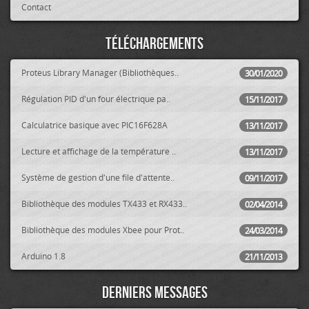
Contact
Téléchargements
Proteus Library Manager (Bibliothèques..
30/01/2020
Régulation PID d'un four électrique pa..
15/11/2017
Calculatrice basique avec PIC16F628A
13/11/2017
Lecture et affichage de la température ..
13/11/2017
Système de gestion d'une file d'attente..
09/11/2017
Bibliothèque des modules TX433 et RX433..
02/04/2014
Bibliothèque des modules Xbee pour Prot..
24/03/2014
Arduino 1.8
21/11/2013
Derniers messages