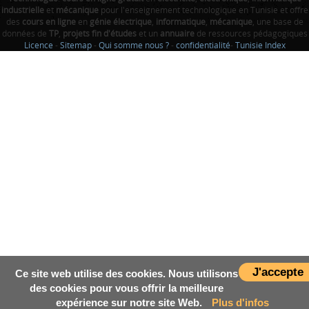
industrielle
et
mécanique
pour l'enseignement technologique en Tunisie et offre
des
cours en ligne
en
génie électrique
,
informatique
,
mécanique
, une base de
données de
TP
,
projets fin d'études
et un
annuaire
de ressources pédagogiques
Licence
-
Sitemap
-
Qui somme nous ?
-
confidentialité
-
Tunisie Index
J'accepte
Ce site web utilise des cookies. Nous utilisons
des cookies pour vous offrir la meilleure
expérience sur notre site Web.
Plus d'infos