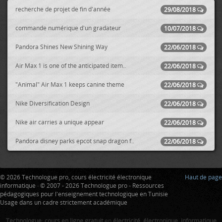
recherche de projet de fin d'année
29/08/2018
commande numérique d'un gradateur
10/07/2018
Pandora Shines New Shining Way
22/06/2018
Air Max 1 is one of the anticipated item..
22/06/2018
"Animal" Air Max 1 keeps canine theme
22/06/2018
Nike Diversification Design
22/06/2018
Nike air carries a unique appear
22/06/2018
Pandora disney parks epcot snap dragon f..
22/06/2018
© 2026 Technologue pro, cours électricité électronique
Haut de page
informatique · © 2007 - 2026 Technologue pro - Ressources
pédagogiques pour l'enseignement technologique en Tunisie
Usage dans un cadre strictement académique
Technologue
:
cours en ligne gratuit
en
électricité
,
électronique
,
informatique