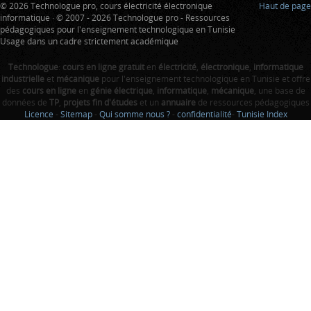
© 2026 Technologue pro, cours électricité électronique
Haut de page
informatique · © 2007 - 2026 Technologue pro - Ressources
pédagogiques pour l'enseignement technologique en Tunisie
Usage dans un cadre strictement académique
Technologue
:
cours en ligne gratuit
en
électricité
,
électronique
,
informatique
industrielle
et
mécanique
pour l'enseignement technologique en Tunisie et offre
des
cours en ligne
en
génie électrique
,
informatique
,
mécanique
, une base de
données de
TP
,
projets fin d'études
et un
annuaire
de ressources pédagogiques
Licence
-
Sitemap
-
Qui somme nous ?
-
confidentialité
-
Tunisie Index