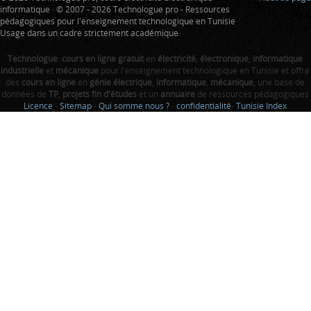
informatique · © 2007 - 2026 Technologue pro - Ressources
pédagogiques pour l'enseignement technologique en Tunisie
Usage dans un cadre strictement académique
Technologue
:
cours en ligne gratuit
en
électricité
,
électronique
,
informatique
industrielle
et
mécanique
pour l'enseignement technologique en Tunisie et offre
des
cours en ligne
en
génie électrique
,
informatique
,
mécanique
, une base de
données de
TP
,
projets fin d'études
et un
annuaire
de ressources pédagogiques
Licence
-
Sitemap
-
Qui somme nous ?
-
confidentialité
-
Tunisie Index