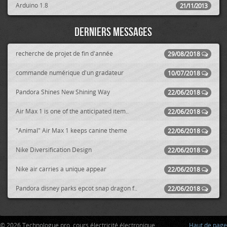
Arduino 1.8
21/11/2013
Derniers messages
recherche de projet de fin d'année
29/08/2018
commande numérique d'un gradateur
10/07/2018
Pandora Shines New Shining Way
22/06/2018
Air Max 1 is one of the anticipated item..
22/06/2018
"Animal" Air Max 1 keeps canine theme
22/06/2018
Nike Diversification Design
22/06/2018
Nike air carries a unique appear
22/06/2018
Pandora disney parks epcot snap dragon f..
22/06/2018
© 2026 Technologue pro, cours électricité électronique
Haut de page