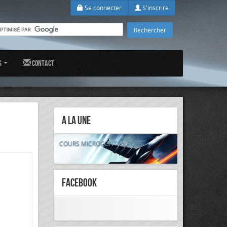
Se connecter
S'inscrire
s
Contact
A la Une
COURS MICROCONTRôLEURS
FaceBook