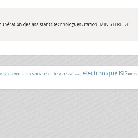
 rémunération des assistants technologuesCitation :MINISTERE DE
electronique
ISIS
variateur de vitesse
bibliothèque isis
PIC C
c
83
16F877