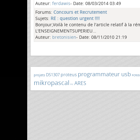
Auteur:
ferdawis
- Date: 08/03/2014 03:49
Forums:
Concours et Recrutement
Sujets:
RE : question urgent !!!!
Bonjour,Voilà le contenu de l'article relatif à la
L'ENSEIGNEMENTSUPERIEU...
Auteur:
bretonisien
- Date: 08/11/2010 21:19
programmateur usb
proteus
DS1307
projets
PCF85
mikropascal
ARES
PIC