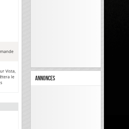
commande
ur Vista,
êtera le
Annonces
es