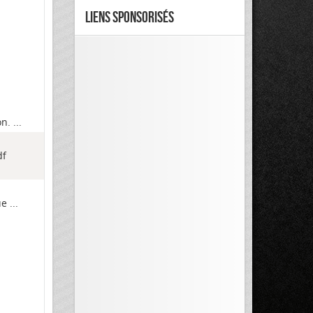
Liens Sponsorisés
n. ...
df
e ...