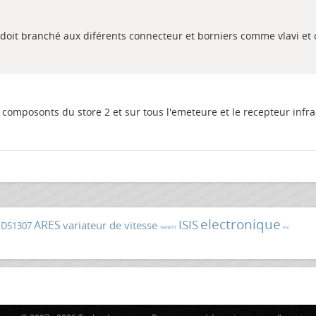
 doit branché aux diférents connecteur et borniers comme vlavi et c
s composonts du store 2 et sur tous l'emeteure et le recepteur infr
electronique
ISIS
ARES
variateur de vitesse
DS1307
16F877
PIC