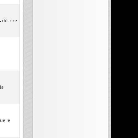
s décrire
n
la
ue le