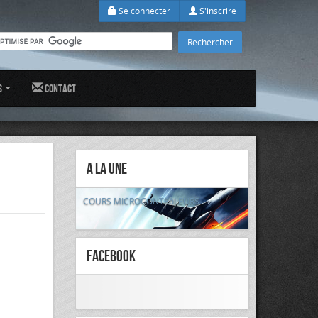
Se connecter
S'inscrire
s
Contact
A la Une
COURS MICROCONTRôLEURS
FaceBook