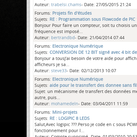
Auteur:
trabelsi.chams
- Date: 27/05/2015 21:24
Forums:
Projets fin d'études
Sujets:
RE : Programmation sous Flowcode de PIC
Bonjour Pour faire un compteur, soit tu choisis u
fréquence est imposé...
Auteur:
bertrandbd
- Date: 21/04/2014 07:44
Forums:
Electronique Numérique
Sujets:
CONVERSION DE 12 BIT signé avec 4 bit de
Bonjour a tousJ’ai besoin de votre aide pour affic
afficheurs je sa...
Auteur:
steve33
- Date: 02/12/2013 10:07
Forums:
Electronique Numérique
Sujets:
aide pour le trasnsfert des donnee sans fil
Sujet: un mécanisme de transfert des données médic
autre, puis...
Auteur:
mohamedeln
- Date: 03/04/2011 11:59
Forums:
Mini-projets
Sujets:
RE : LOGIPIC 8 LEDS
Salut,Avec logipic ???.Perso je code en c sous PC
fonctionnement pour l...
Auteur: Compte supprimé- Date: 01/03/2010 20:5