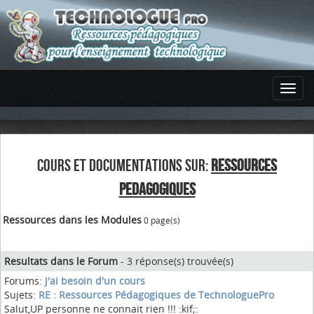
COURS ET DOCUMENTATIONS SUR:
RESSOURCES
PEDAGOGIQUES
Ressources dans les Modules
0 page(s)
Resultats dans le Forum
- 3 réponse(s) trouvée(s)
Forums:
J'ai besoin d'un cours
Sujets:
RE : Ressources Pédagogiques de TechnologuePro
Salut,UP personne ne connait rien !!! :kif;: