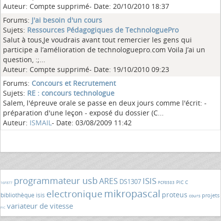
Auteur: Compte supprimé- Date: 20/10/2010 18:37
Forums:
J'ai besoin d'un cours
Sujets:
Ressources Pédagogiques de TechnologuePro
Salut à tous,Je voudrais avant tout remercier les gens qui
participe a l’amélioration de technologuepro.com Voila J’ai un
question, :;...
Auteur: Compte supprimé- Date: 19/10/2010 09:23
Forums:
Concours et Recrutement
Sujets:
RE : concours technologue
Salem, l'épreuve orale se passe en deux jours comme l'écrit: -
préparation d'une leçon - exposé du dossier (C...
Auteur:
ISMAIL
- Date: 03/08/2009 11:42
programmateur usb
ISIS
ARES
DS1307
PIC C
PCF8583
16F877
mikropascal
electronique
proteus
bibliothèque isis
projets
cours
variateur de vitesse
PIC