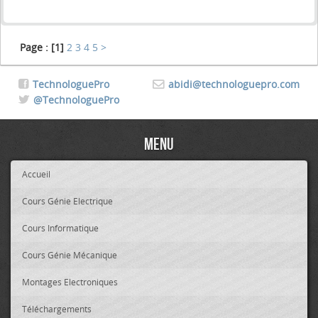
Page :
[1]
2
3
4
5
>
TechnologuePro
abidi@technologuepro.com
@TechnologuePro
Menu
Accueil
Cours Génie Electrique
Cours Informatique
Cours Génie Mécanique
Montages Electroniques
Téléchargements