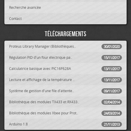
Recherche avancée
Contact
Téléchargements
Proteus Library Manager (Bibliothèques..
30/01/2020
Régulation PID d'un four électrique pa..
15/11/2017
Calculatrice basique avec PIC16F628A
13/11/2017
Lecture et affichage de la température ..
13/11/2017
Système de gestion d'une file d'attente..
09/11/2017
Bibliothèque des modules TX433 et RX433..
02/04/2014
Bibliothèque des modules Xbee pour Prot..
24/03/2014
Arduino 1.8
21/11/2013