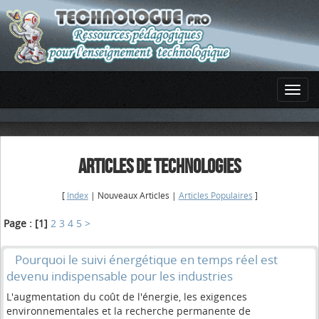
ARTICLES DE TECHNOLOGIES
[
Index
| Nouveaux Articles |
Articles Populaires
]
Page :
[1]
2
3
4
5
>
Pourquoi le suivi énergétique en temps réel est
devenu indispensable pour les industries
L'augmentation du coût de l'énergie, les exigences
environnementales et la recherche permanente de