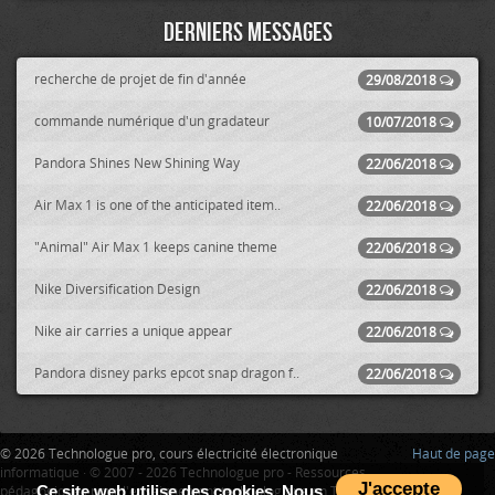
Derniers messages
recherche de projet de fin d'année
29/08/2018
commande numérique d'un gradateur
10/07/2018
Pandora Shines New Shining Way
22/06/2018
Air Max 1 is one of the anticipated item..
22/06/2018
"Animal" Air Max 1 keeps canine theme
22/06/2018
Nike Diversification Design
22/06/2018
Nike air carries a unique appear
22/06/2018
Pandora disney parks epcot snap dragon f..
22/06/2018
© 2026 Technologue pro, cours électricité électronique
Haut de page
informatique · © 2007 - 2026 Technologue pro - Ressources
J'accepte
pédagogiques pour l'enseignement technologique en Tunisie
Ce site web utilise des cookies. Nous