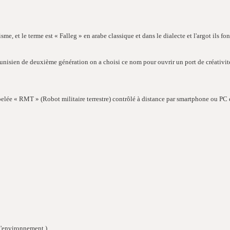
 et le terme est « Falleg » en arabe classique et dans le dialecte et l'argot ils fon
tunisien de deuxième génération on a choisi ce nom pour ouvrir un port de créativi
e « RMT » (Robot militaire terrestre) contrôlé à distance par smartphone ou PC et 
 l'environnement )