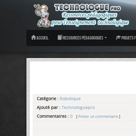
Accueil
Ressources pédagogiques
Projets f
Catégorie :
Robotique
Ajouté par :
Technologuepro
Commentaires :
0
[
Poster un commentaire
]