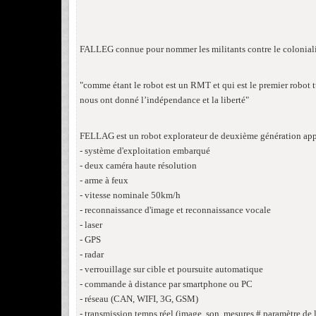
FALLEG connue pour nommer les militants contre le colonialisme,
"comme étant le robot est un RMT et qui est le premier robot 
nous ont donné l’indépendance et la liberté"
FELLAG est un robot explorateur de deuxième génération appelé
- système d'exploitation embarqué
- deux caméra haute résolution
- arme à feux
- vitesse nominale 50km/h
- reconnaissance d'image et reconnaissance vocale
- laser
- GPS
- radar
- verrouillage sur cible et poursuite automatique
- commande à distance par smartphone ou PC
- réseau (CAN, WIFI, 3G, GSM)
- transmission temps réel (image, son, mesures # paramètre de