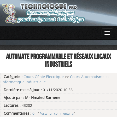
AUTOMATE PROGRAMMABLE ET RÉSEAUX LOCAUX
INDUSTRIELS
Catégorie :
Cours Génie Electrique
>>
Cours Automatisme et
Informatique Industrielle
Dernière mise à jour :
01/11/2020 10:56
Ajouté par :
Mr Hmaied Sarhene
Lectures :
43202
Commentaires :
0
[
Poster un commentaire
]