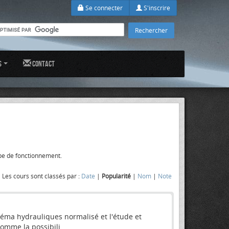
Se connecter
S'inscrire
s
Contact
pe de fonctionnement.
Les cours sont classés par :
Date
|
Popularité
|
Nom
|
Note
héma hydrauliques normalisé et l'étude et
omme la possibili...