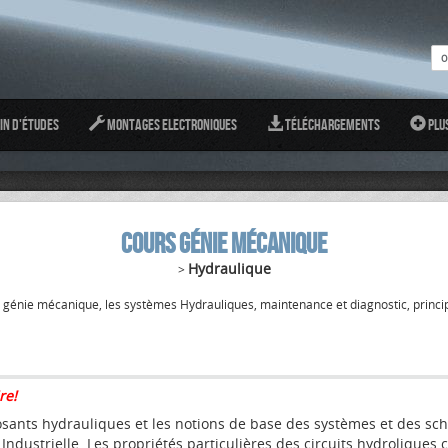
in d'études
Montages Electroniques
Téléchargements
Plu
COURS GÉNIE MÉCANIQUE
Hydraulique
>
 génie mécanique, les systèmes Hydrauliques, maintenance et diagnostic, princi
re!
sants hydrauliques et les notions de base des systèmes et des sc
dustrielle. Les propriétés particulières des circuits hydroliques c