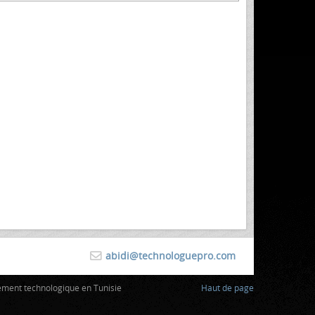
abidi@technologuepro.com
ement technologique en Tunisie
Haut de page