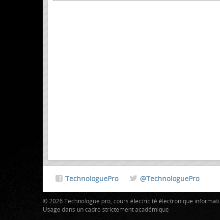
TechnologuePro
@TechnologuePro
© 2026 Technologue pro, cours électricité électronique informa
Usage dans un cadre strictement académique