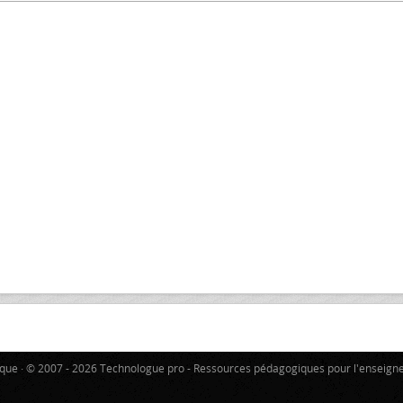
tique · © 2007 - 2026 Technologue pro - Ressources pédagogiques pour l'enseign