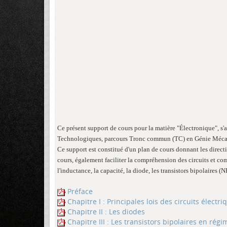
Ce présent support de cours pour la matière "Électronique", s'
Technologiques, parcours Tronc commun (TC) en Génie Mécan
Ce support est constitué d'un plan de cours donnant les dire
cours, également faciliter la compréhension des circuits et com
l'inductance, la capacité, la diode, les transistors bipolaires 
Préface
Chapitre I : Principales lois des circuits électri
Chapitre II : Les diodes
Chapitre III : Les transistors bipolaires en rég