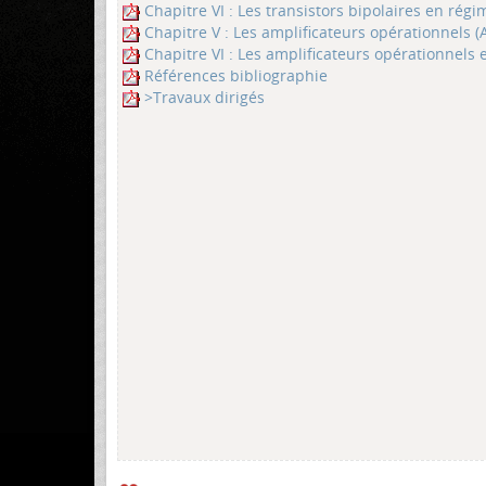
Chapitre VI : Les transistors bipolaires en ré
Chapitre V : Les amplificateurs opérationnels (
Chapitre VI : Les amplificateurs opérationnels 
Références bibliographie
>Travaux dirigés