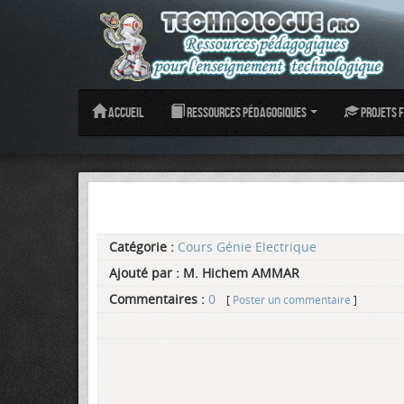
Accueil
Ressources pédagogiques
Projets f
Catégorie :
Cours Génie Electrique
Ajouté par :
M. Hichem AMMAR
Commentaires :
0
[
Poster un commentaire
]