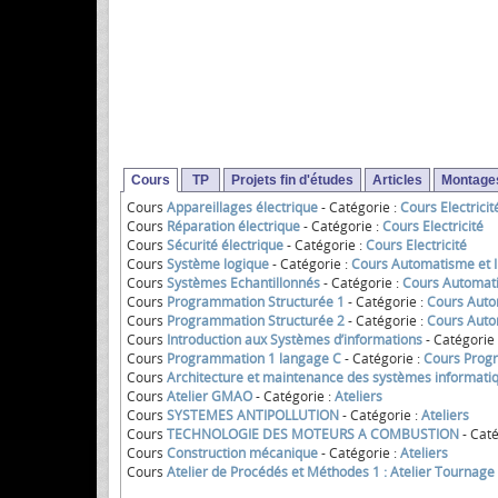
Cours
TP
Projets fin d'études
Articles
Montages
Cours
Appareillages électrique
- Catégorie :
Cours Electricit
Cours
Réparation électrique
- Catégorie :
Cours Electricité
Cours
Sécurité électrique
- Catégorie :
Cours Electricité
Cours
Système logique
- Catégorie :
Cours Automatisme et I
Cours
Systèmes Echantillonnés
- Catégorie :
Cours Automati
Cours
Programmation Structurée 1
- Catégorie :
Cours Autom
Cours
Programmation Structurée 2
- Catégorie :
Cours Autom
Cours
Introduction aux Systèmes d’informations
- Catégorie
Cours
Programmation 1 langage C
- Catégorie :
Cours Prog
Cours
Architecture et maintenance des systèmes informati
Cours
Atelier GMAO
- Catégorie :
Ateliers
Cours
SYSTEMES ANTIPOLLUTION
- Catégorie :
Ateliers
Cours
TECHNOLOGIE DES MOTEURS A COMBUSTION
- Caté
Cours
Construction mécanique
- Catégorie :
Ateliers
Cours
Atelier de Procédés et Méthodes 1 : Atelier Tournage