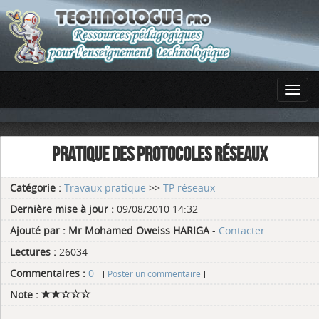
PRATIQUE DES PROTOCOLES RÉSEAUX
Catégorie :
Travaux pratique
>>
TP réseaux
Dernière mise à jour :
09/08/2010 14:32
Ajouté par :
Mr Mohamed Oweiss HARIGA
-
Contacter
Lectures :
26034
Commentaires :
0
[
Poster un commentaire
]
Note :