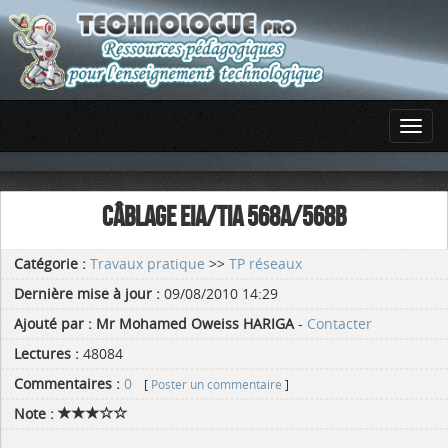
CÂBLAGE EIA/TIA 568A/568B
Catégorie :
Travaux pratique
>>
TP réseaux
Dernière mise à jour :
09/08/2010 14:29
Ajouté par :
Mr Mohamed Oweiss HARIGA
-
Contacter
Lectures :
48084
Commentaires :
0
[
Poster un commentaire
]
Note :