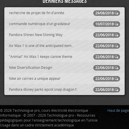
Derniers messages
recherche de projet de fin d'année
29/08/2018
commande numérique d'un gradateur
10/07/2018
Pandora Shines New Shining Way
22/06/2018
Air Max 1 is one of the anticipated item..
22/06/2018
"Animal" Air Max 1 keeps canine theme
22/06/2018
Nike Diversification Design
22/06/2018
Nike air carries a unique appear
22/06/2018
Pandora disney parks epcot snap dragon f..
22/06/2018
© 2026 Technologue pro, cours électricité électronique
Haut de page
informatique · © 2007 - 2026 Technologue pro - Ressources
pédagogiques pour l'enseignement technologique en Tunisie
Usage dans un cadre strictement académique