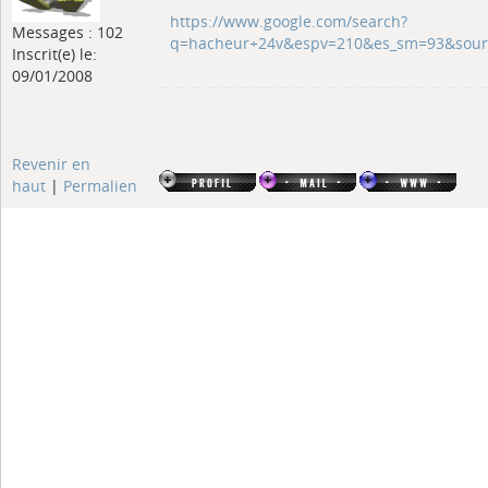
https://www.google.com/search?
Messages : 102
q=hacheur+24v&espv=210&es_sm=93&sour
Inscrit(e) le:
09/01/2008
Revenir en
haut
|
Permalien