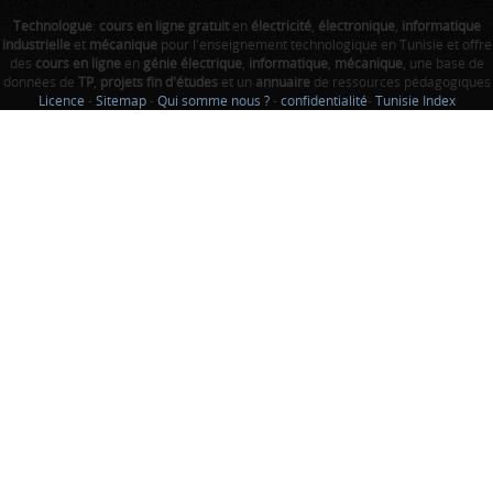
Technologue
:
cours en ligne gratuit
en
électricité
,
électronique
,
informatique
industrielle
et
mécanique
pour l'enseignement technologique en Tunisie et offre
des
cours en ligne
en
génie électrique
,
informatique
,
mécanique
, une base de
données de
TP
,
projets fin d'études
et un
annuaire
de ressources pédagogiques
Licence
-
Sitemap
-
Qui somme nous ?
-
confidentialité
-
Tunisie Index