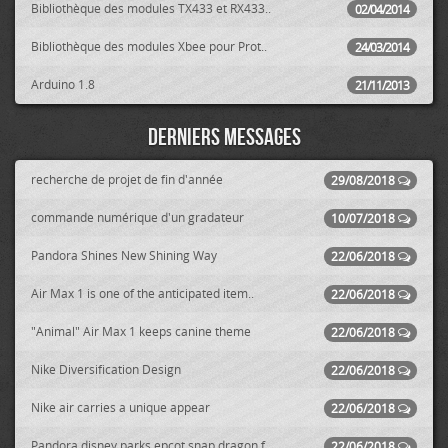
Bibliothèque des modules TX433 et RX433..
02/04/2014
Bibliothèque des modules Xbee pour Prot..
24/03/2014
Arduino 1.8
21/11/2013
Derniers messages
recherche de projet de fin d'année
29/08/2018
commande numérique d'un gradateur
10/07/2018
Pandora Shines New Shining Way
22/06/2018
Air Max 1 is one of the anticipated item..
22/06/2018
"Animal" Air Max 1 keeps canine theme
22/06/2018
Nike Diversification Design
22/06/2018
Nike air carries a unique appear
22/06/2018
Pandora disney parks epcot snap dragon f..
22/06/2018