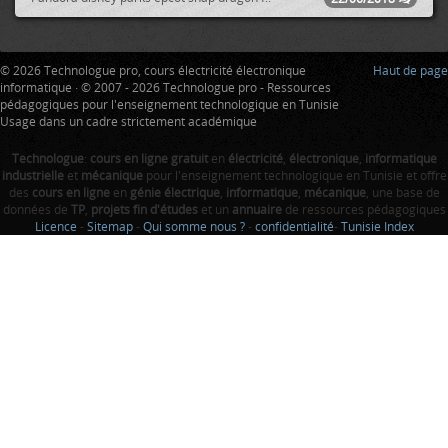
© 2026 Technologue pro, cours électricité électronique
Haut de page
informatique · © 2007 - 2026 Technologue pro - Ressources
pédagogiques pour l'enseignement technologique en Tunisie
Usage dans un cadre strictement académique
Technologue
:
cours en ligne gratuit
en
électricité
,
électronique
,
informatique
industrielle
et
mécanique
pour l'enseignement technologique en Tunisie et offre
des
cours en ligne
en
génie électrique
,
informatique
,
mécanique
, une base de
données de
TP
,
projets fin d'études
et un
annuaire
de ressources pédagogiques
Licence
-
Sitemap
-
Qui somme nous ?
-
confidentialité
-
Tunisie Index