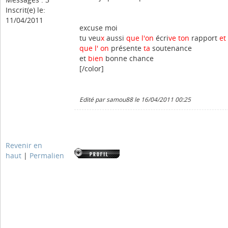
Inscrit(e) le:
11/04/2011
excuse moi
tu veu
x
aussi
que l'on
écri
ve
ton
rapport
et
que l' on
présente
ta
soutenance
et
bien
bonne chance
[/color]
Edité par samou88 le 16/04/2011 00:25
Revenir en
haut
|
Permalien