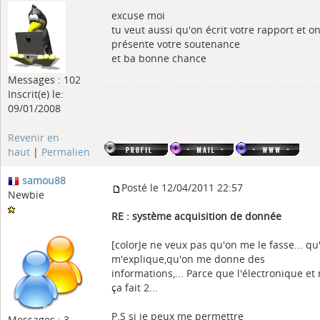
excuse moi
tu veut aussi qu'on écrit votre rapport et o
présente votre soutenance
et ba bonne chance
Messages : 102
Inscrit(e) le:
09/01/2008
Revenir en
haut
|
Permalien
samou88
Posté le 12/04/2011 22:57
Newbie
RE : système acquisition de donnée
[colorJe ne veux pas qu'on me le fasse... qu
m'explique,qu'on me donne des
informations,... Parce que l'électronique et
ça fait 2...
P.S si je peux me permettre
Messages : 3