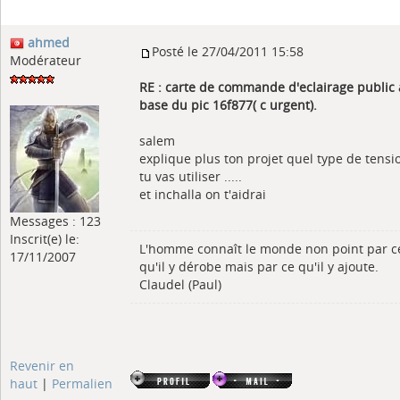
ahmed
Posté le 27/04/2011 15:58
Modérateur
RE : carte de commande d'eclairage public 
base du pic 16f877( c urgent).
salem
explique plus ton projet quel type de tensi
tu vas utiliser .....
et inchalla on t'aidrai
Messages : 123
Inscrit(e) le:
L'homme connaît le monde non point par c
17/11/2007
qu'il y dérobe mais par ce qu'il y ajoute.
Claudel (Paul)
Revenir en
haut
|
Permalien