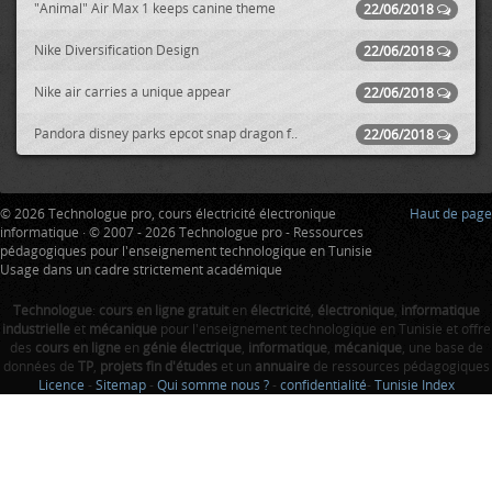
"Animal" Air Max 1 keeps canine theme
22/06/2018
Nike Diversification Design
22/06/2018
Nike air carries a unique appear
22/06/2018
Pandora disney parks epcot snap dragon f..
22/06/2018
© 2026 Technologue pro, cours électricité électronique
Haut de page
informatique · © 2007 - 2026 Technologue pro - Ressources
pédagogiques pour l'enseignement technologique en Tunisie
Usage dans un cadre strictement académique
Technologue
:
cours en ligne gratuit
en
électricité
,
électronique
,
informatique
industrielle
et
mécanique
pour l'enseignement technologique en Tunisie et offre
des
cours en ligne
en
génie électrique
,
informatique
,
mécanique
, une base de
données de
TP
,
projets fin d'études
et un
annuaire
de ressources pédagogiques
Licence
-
Sitemap
-
Qui somme nous ?
-
confidentialité
-
Tunisie Index