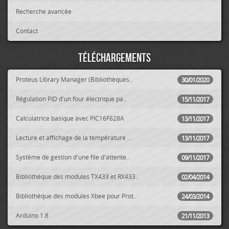
Recherche avancée
Contact
Téléchargements
Proteus Library Manager (Bibliothèques..
30/01/2020
Régulation PID d'un four électrique pa..
15/11/2017
Calculatrice basique avec PIC16F628A
13/11/2017
Lecture et affichage de la température ..
13/11/2017
Système de gestion d'une file d'attente..
09/11/2017
Bibliothèque des modules TX433 et RX433..
02/04/2014
Bibliothèque des modules Xbee pour Prot..
24/03/2014
Arduino 1.8
21/11/2013