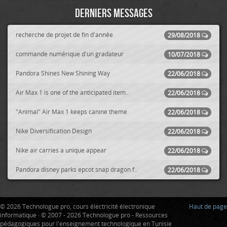
Derniers messages
recherche de projet de fin d'année
29/08/2018
commande numérique d'un gradateur
10/07/2018
Pandora Shines New Shining Way
22/06/2018
Air Max 1 is one of the anticipated item..
22/06/2018
"Animal" Air Max 1 keeps canine theme
22/06/2018
Nike Diversification Design
22/06/2018
Nike air carries a unique appear
22/06/2018
Pandora disney parks epcot snap dragon f..
22/06/2018
© 2026 Technologue pro, cours électricité électronique
Haut de page
informatique · © 2007 - 2026 Technologue pro - Ressources
pédagogiques pour l'enseignement technologique en Tunisie