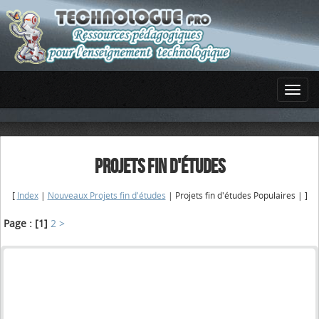
PROJETS FIN D'ÉTUDES
[
Index
|
Nouveaux Projets fin d'études
| Projets fin d'études Populaires | ]
Page :
[1]
2
>